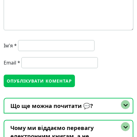
Ім'я
*
Email
*
Що ще можна почитати 💬?
Чому ми віддаємо перевагу
електронним книгам, а не