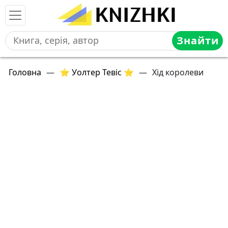
Знайти
Головна
—
⭐ Уолтер Тевіс ⭐
—
Хід королеви