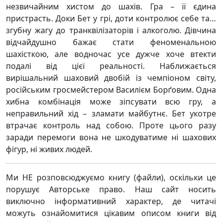
незвичайним хистом до шахів. Гра – її єдина
пристрасть. Доки Бет у грі, доти контролює себе та…
згубну жагу до транквілізаторів і алкоголю. Дівчина
відчайдушно бажає стати феноменальною
шахісткою, але водночас усе дужче хоче втекти
подалі від цієї реальності. Наближається
вирішальний шаховий двобій із чемпіоном світу,
російським гросмейстером Василієм Борґовим. Одна
хибна комбінація може зіпсувати всю гру, а
неправильний хід – зламати майбутнє. Бет укотре
втрачає контроль над собою. Проте цього разу
заради перемоги вона не шкодуватиме ні шахових
фігур, ні живих людей.
Ми НЕ розповсюджуємо книгу (файли), оскільки це
порушує Авторське право. Наш сайт носить
виключно інформативний характер, де читачі
можуть ознайомитися цікавим описом книги від