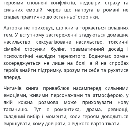
героями сповнені конфліктів, недовіри, страху та
сильних емоцій, через що напруга в романі не
спадає практично до останньої сторінки.
Авторка не приховує, що книга торкається складних
тем. У вступному застереженні згадуються домашнє
насильство, сексуалізоване насильство, токсичні
сімейні стосунки, булінг, травматичний досвід і
психологічні наслідки пережитого. Водночас роман
зосереджується не лише на болі, а й на спробах
героїв знайти підтримку, зрозуміти себе та рухатися
вперед.
Читачів книга приваблює насамперед сильними
емоціями, живими персонажами та атмосферою, у
якій кожна розмова може приховувати нову
таємницю. Тут є романтика, драма, ревнощі,
складний вибір і моменти, коли героям доводиться
вирішувати, кому довіряти, а від кого варто тікати.