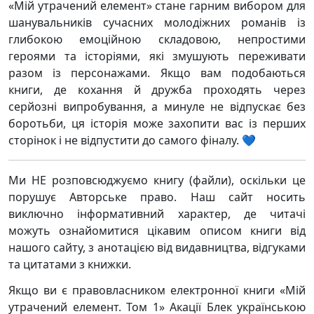
«Мій утрачений елемент» стане гарним вибором для
шанувальників сучасних молодіжних романів із
глибокою емоційною складовою, непростими
героями та історіями, які змушують переживати
разом із персонажами. Якщо вам подобаються
книги, де кохання й дружба проходять через
серйозні випробування, а минуле не відпускає без
боротьби, ця історія може захопити вас із перших
сторінок і не відпустити до самого фіналу. 💙
Ми НЕ розповсюджуємо книгу (файли), оскільки це
порушує Авторське право. Наш сайт носить
виключно інформативний характер, де читачі
можуть ознайомитися цікавим описом книги від
нашого сайту, з анотацією від видавництва, відгуками
та цитатами з книжки.
Якщо ви є правовласником електронної книги «Мій
утрачений елемент. Том 1» Акації Блек українською