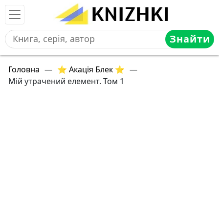
Знайти
Головна
—
⭐ Акація Блек ⭐
—
Мій утрачений елемент. Том 1