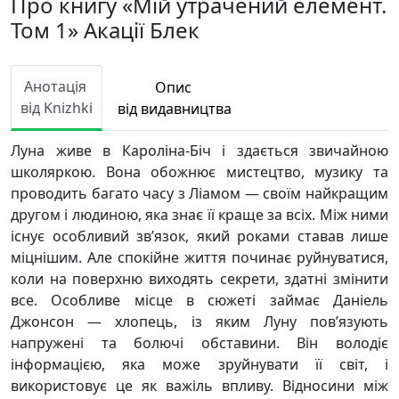
Про книгу «Мій утрачений елемент.
Том 1» Акації Блек
Анотація
Опис
від Knizhki
від видавництва
Луна живе в Кароліна-Біч і здається звичайною
школяркою. Вона обожнює мистецтво, музику та
проводить багато часу з Ліамом — своїм найкращим
другом і людиною, яка знає її краще за всіх. Між ними
існує особливий зв’язок, який роками ставав лише
міцнішим. Але спокійне життя починає руйнуватися,
коли на поверхню виходять секрети, здатні змінити
все. Особливе місце в сюжеті займає Даніель
Джонсон — хлопець, із яким Луну пов’язують
напружені та болючі обставини. Він володіє
інформацією, яка може зруйнувати її світ, і
використовує це як важіль впливу. Відносини між