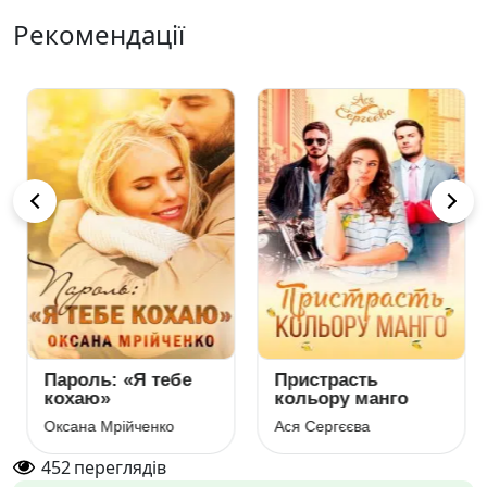
Рекомендації
Пароль: «Я тебе
Пристрасть
кохаю»
кольору манго
Оксана Мрійченко
Ася Сергєєва
452
переглядів