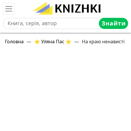
Знайти
Головна
—
⭐ Уляна Пас ⭐
—
На краю ненависті