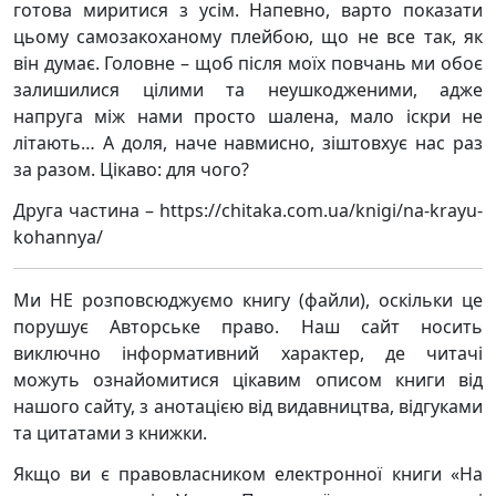
готова миритися з усім. Напевно, варто показати
цьому самозакоханому плейбою, що не все так, як
він думає. Головне – щоб після моїх повчань ми обоє
залишилися цілими та неушкодженими, адже
напруга між нами просто шалена, мало іскри не
літають… А доля, наче навмисно, зіштовхує нас раз
за разом. Цікаво: для чого?
Друга частина – https://chitaka.com.ua/knigi/na-krayu-
kohannya/
Ми НЕ розповсюджуємо книгу (файли), оскільки це
порушує Авторське право. Наш сайт носить
виключно інформативний характер, де читачі
можуть ознайомитися цікавим описом книги від
нашого сайту, з анотацією від видавництва, відгуками
та цитатами з книжки.
Якщо ви є правовласником електронної книги «На