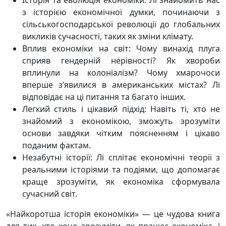
Історія та еволюція економіки: Лі знайомить нас
з історією економічної думки, починаючи з
сільськогосподарської революції до глобальних
викликів сучасності, таких як зміни клімату.
Вплив економіки на світ: Чому винахід плуга
сприяв гендерній нерівності? Як хвороби
вплинули на колоніалізм? Чому хмарочоси
вперше з’явилися в американських містах? Лі
відповідає на ці питання та багато інших.
Легкий стиль і цікавий підхід: Навіть ті, хто не
знайомий з економікою, зможуть зрозуміти
основи завдяки чітким поясненням і цікаво
поданим фактам.
Незабутні історії: Лі сплітає економічні теорії з
реальними історіями та подіями, що допомагає
краще зрозуміти, як економіка сформувала
сучасний світ.
«Найкоротша історія економіки» — це чудова книга