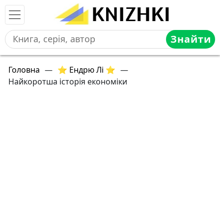
Знайти
Головна
—
⭐ Ендрю Лі ⭐
—
Найкоротша історія економіки