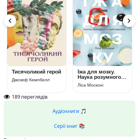
Тисячоликий герой
Їжа для мозку.
Наука розумного
Джозеф Кемпбелл
харчування
Ліса Москоні
189
переглядів
Аудіокниги 🎵
Серії книг 📚