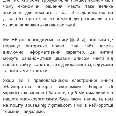
для тих, хто хоче зрозуміти, як працює економіка, і
чому економічні рішення мають таке велике
значення для кожного з нас. З її допомогою ви
дізнаєтесь про те, як економічні ідеї розвивалися та
як вони впливають на нас сьогодні.
Ми НЕ розповсюджуємо книгу (файли), оскільки це
порушує Авторське право. Наш сайт носить
виключно інформативний характер, де читачі
можуть ознайомитися цікавим описом книги від
нашого сайту, з анотацією від видавництва, відгуками
та цитатами з книжки.
Якщо ви є правовласником електронної книги
«Найкоротша історія економіки» Ендрю Лі
українською мовою і бажаєте, щоб ми видалили її з
нашого книжкового сайту, будь ласка, напишіть нам
на пошту abuse.knigi@gmail.com і ми в найкоротші
терміни її видалимо.