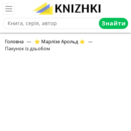
Знайти
Головна
—
⭐ Марлізе Арольд ⭐
—
Пакунок із дзьобом