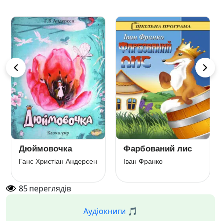
Дюймовочка
Фарбований лис
Ганс Христіан Андерсен
Іван Франко
85
переглядів
Аудіокниги 🎵