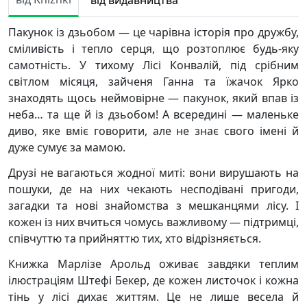
від видавництва
Пакунок із дзьобом — це чарівна історія про дружбу,
сміливість і тепло серця, що розтоплює будь-яку
самотність. У тихому Лісі Конвалій, під срібним
світлом місяця, зайченя Ганна та їжачок Ярко
знаходять щось неймовірне — пакунок, який впав із
неба… та ще й із дзьобом! А всередині — маленьке
диво, яке вміє говорити, але не знає свого імені й
дуже сумує за мамою.
Друзі не вагаються жодної миті: вони вирушають на
пошуки, де на них чекають несподівані пригоди,
загадки та нові знайомства з мешканцями лісу. І
кожен із них вчиться чомусь важливому — підтримці,
співчуттю та прийняттю тих, хто відрізняється.
Книжка Марлізе Арольд оживає завдяки теплим
ілюстраціям Штефі Бекер, де кожен листочок і кожна
тінь у лісі дихає життям. Це не лише весела й