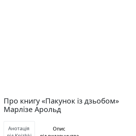
Про книгу «Пакунок із дзьобом»
Марлізе Арольд
Анотація
Опис
від Knizhki