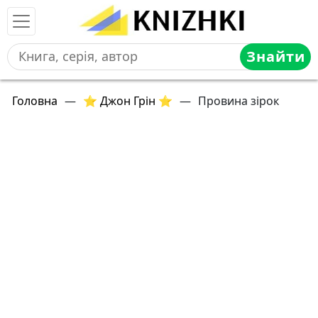
Знайти
Головна
—
⭐ Джон Грін ⭐
—
Провина зірок