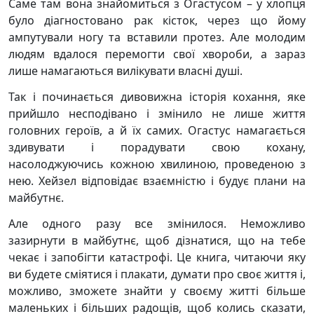
Саме там вона знайомиться з Огастусом – у хлопця
було діагностовано рак кісток, через що йому
ампутували ногу та вставили протез. Але молодим
людям вдалося перемогти свої хвороби, а зараз
лише намагаються вилікувати власні душі.
Так і починається дивовижна історія кохання, яке
прийшло несподівано і змінило не лише життя
головних героїв, а й їх самих. Огастус намагається
здивувати і порадувати свою кохану,
насолоджуючись кожною хвилиною, проведеною з
нею. Хейзел відповідає взаємністю і будує плани на
майбутнє.
Але одного разу все змінилося. Неможливо
зазирнути в майбутнє, щоб дізнатися, що на тебе
чекає і запобігти катастрофі. Це книга, читаючи яку
ви будете сміятися і плакати, думати про своє життя і,
можливо, зможете знайти у своєму житті більше
маленьких і більших радощів, щоб колись сказати,