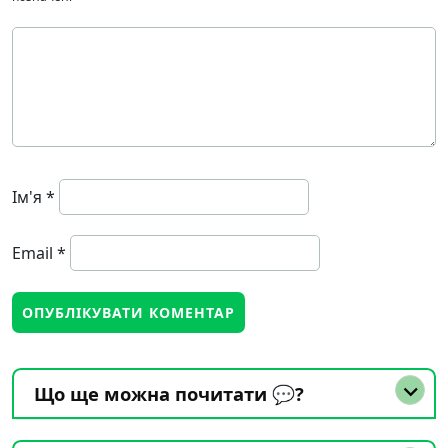
Ім'я
*
Email
*
Що ще можна почитати 💬?