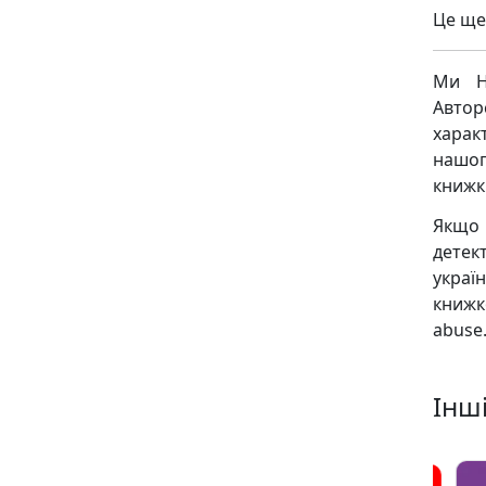
Це ще 
Ми Н
Авто
харак
нашог
книжк
Якщо 
детек
украї
книж
abuse.
Інші
2
6
5