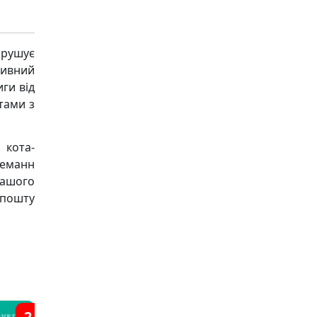
рушує
ивний
ги від
тами з
 кота-
неманн
нашого
пошту
2
6
5