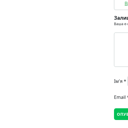
В
Зали
Ваша e-
Ім'я
*
Email