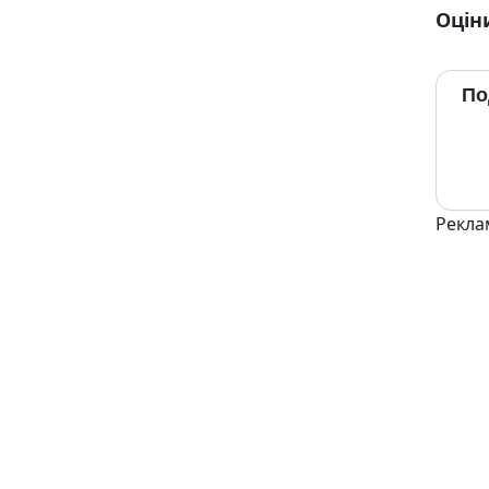
Оцін
По
Рекла