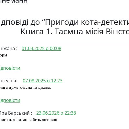
ідповіді до “Пригоди кота-детект
Книга 1. Таємна місія Вінст
ніжана
:
01.03.2025 о 00:08
орм
ідповісти
нгеліна
:
07.08.2025 о 12:23
нига дуже класна та цікава.
ідповісти
ра Барський
:
23.06.2026 о 22:38
нига для читання безкоштовно