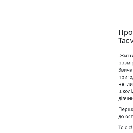
Про
Тає
-Жит
розмі
Звича
приго
не ли
школі
дівчи
Перша 
до ос
Тс-с-с!