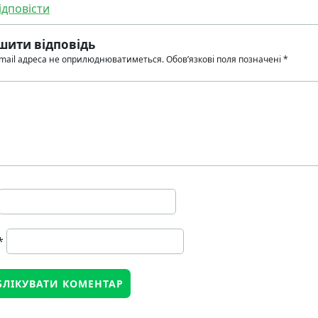
ідповісти
шити відповідь
mail адреса не оприлюднюватиметься.
Обов’язкові поля позначені
*
*