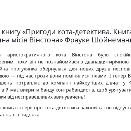
 книгу «Пригоди кота-детектива. Книга
мна місія Вінстона» Фрауке Шойнеман
тя аристократичного кота Вінстона було спокій
реним, поки він не познайомився з дванадцятирічною 
йна прогулянка обернулася для нових друзів неспод
дою — під час грози вони помінялися тілами! І тепер В
шень потрапляє до компанії найкрутіших дівчат у К
, а й має викрити банду контрабандистів, щоб урятуват
нки від несправедливих звинувачень!
книга із серії про кота-детектива захопить і не відпус
таннього рядочка.