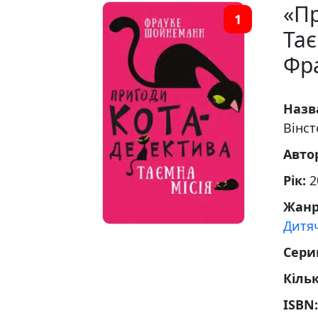
«Пр
1
Тає
Фр
Назв
Вінст
Авто
Рік:
2
Жан
Дитяч
Сери
Кільк
ISBN