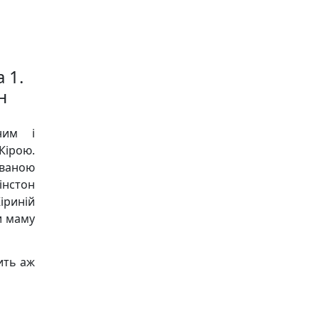
 1.
н
ним і
Кірою.
іваною
інстон
іриній
и маму
тить аж