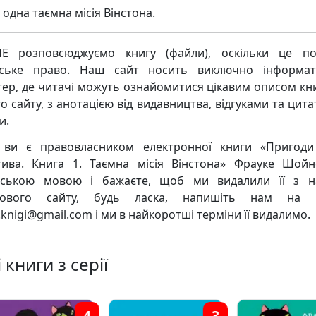
одна таємна місія Вінстона.
Е розповсюджуємо книгу (файли), оскільки це по
рське право. Наш сайт носить виключно інформат
тер, де читачі можуть ознайомитися цікавим описом кни
о сайту, з анотацією від видавництва, відгуками та цита
и.
ви є правовласником електронної книги «Пригоди
тива. Книга 1. Таємна місія Вінстона» Фрауке Шой
нською мовою і бажаєте, щоб ми видалили її з 
кового сайту, будь ласка, напишіть нам на 
knigi@gmail.com і ми в найкоротші терміни її видалимо.
 книги з серії
4
3