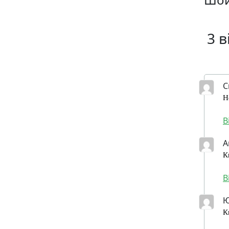
3 в
С
Н
В
А
К
В
Ю
К