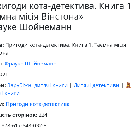
игоди кота-детектива. Книга 1
мна місія Вінстона»
ауке Шойнеманн
а:
Пригоди кота-детектива. Книга 1. Таємна місія
она
р:
Фрауке Шойнеманн
021
ри:
Зарубіжні дитячі книги
|
Дитячі детективи
|

і книги
и:
Пригоди кота-детектива
ість сторінок:
224
:
978-617-548-032-8