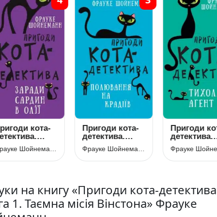
игоди кота-
Пригоди кота-
Пригоди кот
тектива.
детектива.
детектива.
ига 4:
Книга 3:
Книга 2.
Фрауке Шойнеманн
Фрауке Шойнеманн
ради сардин
Полювання на
Тихолапий
лії
крадіїв
агент
уки на книгу «Пригоди кота-детектива
а 1. Таємна місія Вінстона» Фрауке
неманн