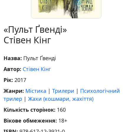
«Пульт Ґвенді»
Стівен Кінг
Назва:
Пульт Ґвенді
Автор:
Стівен Кінг
Рік:
2017
Жанри:
Містика
|
Трилери
|
Психологічний
трилер
|
Жахи (кошмари, жахіття)
Кількість сторінок:
160
Вікове обмеження:
18+
ISBN:
978-617-12-3921-0