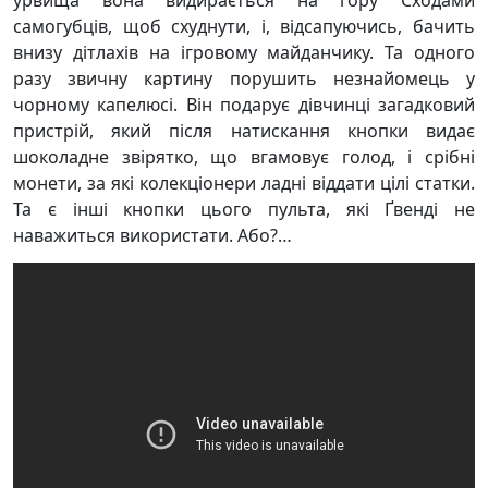
урвища вона видирається на гору Сходами
самогубців, щоб схуднути, і, відсапуючись, бачить
внизу дітлахів на ігровому майданчику. Та одного
разу звичну картину порушить незнайомець у
чорному капелюсі. Він подарує дівчинці загадковий
пристрій, який після натискання кнопки видає
шоколадне звірятко, що вгамовує голод, і срібні
монети, за які колекціонери ладні віддати цілі статки.
Та є інші кнопки цього пульта, які Ґвенді не
наважиться використати. Або?…