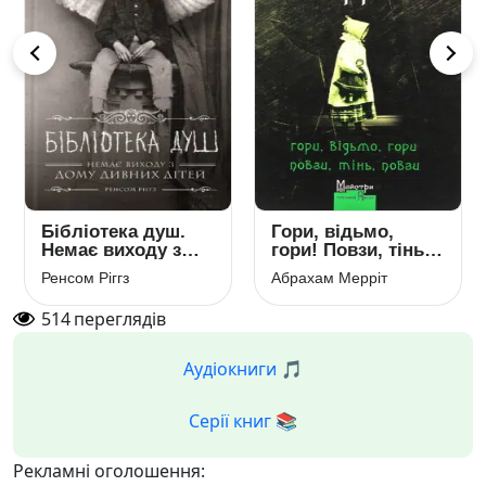
Бібліотека душ.
Гори, відьмо,
Немає виходу з
гори! Повзи, тінь,
дому дивних
повзи!
Ренсом Ріггз
Абрахам Мерріт
дітей. Книга 3
514
переглядів
Аудіокниги 🎵
Серії книг 📚
Рекламні оголошення: