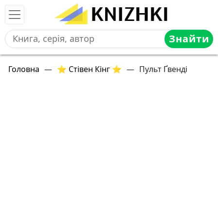
Знайти
Головна
—
⭐ Стівен Кінг ⭐
—
Пульт Ґвенді