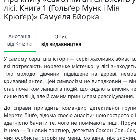
лісі. Книга 1 (Гольґер Мунк і Мія
Крюґер)» Самуеля Бйорка
Анотація
Опис
від Knizhki
від видавництва
У самому серці цієї історії — серія жахливих вбивств,
які потрясають норвезьке містечко: у лісі знаходять
тіло молодої дівчини, підвішене на дереві, немов
кривавий ангел. Цей символізм не випадковий — він
стає початком ланцюга подій, що кидають виклик не
лише поліції, але й самим принципам розслідування.
До справи приїздить командир детективної групи
Мерете Лінґе, відома своєю аналітичною гостротою і
здатністю бачити те, чого не помічають інші. Поруч
із нею — її новий партнер, детектив Саксон Сольбек,
чия особиста історія не менш складна, ніж злочин,