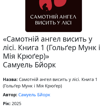
«Самотній ангел висить у
лісі. Книга 1 (Гольґер Мунк і
Мія Крюґер)»
Самуель Бйорк
Назва:
Самотній ангел висить у лісі. Книга 1
(Гольґер Мунк і Мія Крюґер)
Автор:
Самуель Бйорк
Рік:
2025