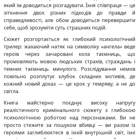
який їм доводиться розгадувати. Їхня співпраця — це
зіткнення двох різних підходів до правди й
справедливості, але обом доводиться перевершити
себе, щоб зрозуміти суть страшних подій.
Сюжет розгортається як глибокий психологічний
трилер: жахаючий натяк на символіку «ангела» веде
героїв через зачаровані кола таємниць, що
промовляють мовою людських страхів, страждань і
темних таємниць минулого. Розслідування немов
повільно розплутує клубок складних мотивів, де
кожний новий доказ — це крок у темряву, а не до
світла.
Книга майстерно поєднує високу напругу
реалістичного кримінального сюжету з глибокою
психологічною роботою над персонажами. Ви не
просто стежите за пошуком вбивці — ви разом із
героями заглиблюєтеся в їхній внутрішній світ, їхні