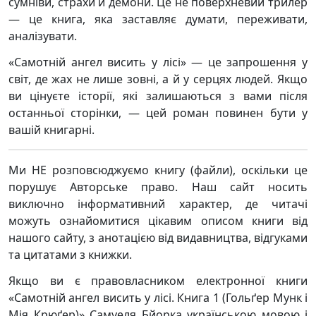
сумніви, страхи й демони. Це не поверхневий трилер
— це книга, яка заставляє думати, переживати,
аналізувати.
«Самотній ангел висить у лісі» — це запрошення у
світ, де жах не лише зовні, а й у серцях людей. Якщо
ви цінуєте історії, які залишаються з вами після
останньої сторінки, — цей роман повинен бути у
вашій книгарні.
Ми НЕ розповсюджуємо книгу (файли), оскільки це
порушує Авторське право. Наш сайт носить
виключно інформативний характер, де читачі
можуть ознайомитися цікавим описом книги від
нашого сайту, з анотацією від видавництва, відгуками
та цитатами з книжки.
Якщо ви є правовласником електронної книги
«Самотній ангел висить у лісі. Книга 1 (Гольґер Мунк і
Мія Крюґер)» Самуеля Бйорка українською мовою і