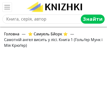
Знайти
Головна
—
⭐ Самуель Бйорк ⭐
—
Самотній ангел висить у лісі. Книга 1 (Гольґер Мунк і
Мія Крюґер)