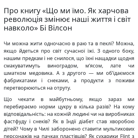
Про книгу «Що ми їмо. Як харчова
революція змінює наші життя і світ
навколо» Бі Вілсон
Чи можна жити одночасно в раю та в пеклі? Можна,
якщо йдеться про світ сучасної їжі. З одного боку,
нашим предкам і не снилося, що їхні нащадки щодня
смакуватимуть виноградом, м’ясом, лате чи
шматком медовика. А з другого — ми об’їдаємося
фабрикатами і снеками, а продукти з поживи
перетворюються на отруту.
Що чекати в майбутньому, якщо зараз ми
перебираємо норми цукру в кілька разів? На кому
відповідальність: на кожній людині чи на виробниках
фастфуду і снеків? Як в Індії діабет став хворобою
дітей? Чому в Чилі заборонено ставити мультикових
персонажів на пачках пластівців? Як сухарики Flint з