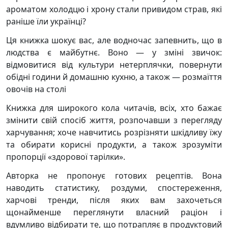
ароматом холодцю і хрону стали привидом страв, які
раніше їли українці?
Ця книжка шокує вас, але водночас запевнить, що в
людства є майбутнє. Воно — у зміні звичок:
відмовитися від культури нетерплячки, повернути
обідні години й домашню кухню, а також — розмаїття
овочів на столі
Книжка для широкого кола читачів, всіх, хто бажає
змінити свій спосіб життя, розпочавши з перегляду
харчування; хоче навчитись розрізняти шкідливу їжу
та обирати корисні продукти, а також зрозуміти
пропорції «здорової тарілки».
Авторка не пропонує готових рецептів. Вона
наводить статистику, роздуми, спостереження,
харчові тренди, після яких вам захочеться
щонайменше переглянути власний раціон і
вдумливо відбирати те, що потрапляє в продуктовий