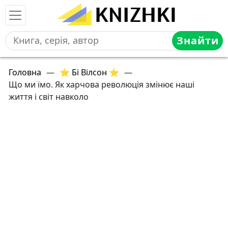
Знайти
Головна
—
⭐ Бі Вілсон ⭐
—
Що ми їмо. Як харчова революція змінює наші
життя і світ навколо