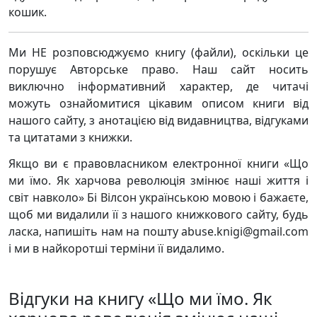
кошик.
Ми НЕ розповсюджуємо книгу (файли), оскільки це
порушує Авторське право. Наш сайт носить
виключно інформативний характер, де читачі
можуть ознайомитися цікавим описом книги від
нашого сайту, з анотацією від видавництва, відгуками
та цитатами з книжки.
Якщо ви є правовласником електронної книги «Що
ми їмо. Як харчова революція змінює наші життя і
світ навколо» Бі Вілсон українською мовою і бажаєте,
щоб ми видалили її з нашого книжкового сайту, будь
ласка, напишіть нам на пошту abuse.knigi@gmail.com
і ми в найкоротші терміни її видалимо.
Відгуки на книгу «Що ми їмо. Як