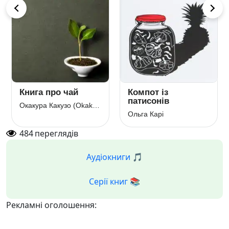
Книга про чай
Компот із
патисонів
Окакура Какузо (Okakura Kakuzo)
Ольга Карі
484
переглядів
Аудіокниги 🎵
Серії книг 📚
Рекламні оголошення: