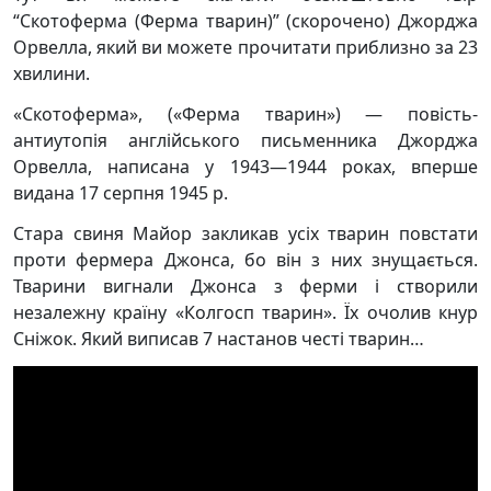
“Скотоферма (Ферма тварин)” (скорочено) Джорджа
Орвелла, який ви можете прочитати приблизно за 23
хвилини.
«Скотоферма», («Ферма тварин») — повість-
антиутопія англійського письменника Джорджа
Орвелла, написана у 1943—1944 роках, вперше
видана 17 серпня 1945 р.
Стара свиня Майор закликав усіх тварин повстати
проти фермера Джонса, бо він з них знущається.
Тварини вигнали Джонса з ферми і створили
незалежну країну «Колгосп тварин». Їх очолив кнур
Сніжок. Який виписав 7 настанов честі тварин…