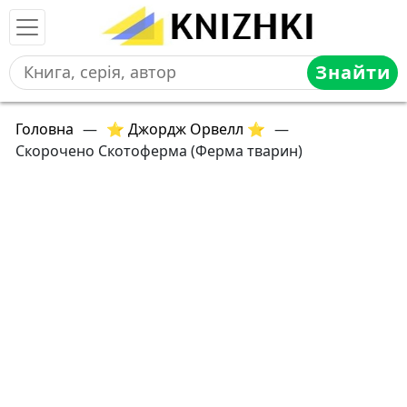
Знайти
Головна
—
⭐ Джордж Орвелл ⭐
—
Скорочено Скотоферма (Ферма тварин)