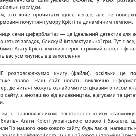
анувальникам шпигунських сюжетів, у яких розгад
обальні наслідки.
им, хто хоче прочитати щось легше, але не поверхн
ірмовим почуттям гумору Крісті та динамічним темпом.
ниця семи циферблатів» — це ідеальний детектив для в
очеться загадок, блиску й інтелектуальної гри. Тут є все
имо Агату Крісті: кмітливі герої, стрімкий сюжет і фіна
ь вас усміхнутись від захоплення.
Е розповсюджуємо книгу (файли), оскільки це по
рське право. Наш сайт носить виключно інформат
тер, де читачі можуть ознайомитися цікавим описом кни
о сайту, з анотацією від видавництва, відгуками та цита
и.
ви є правовласником електронної книги «Таємниц
блатів» Агати Крісті українською мовою і бажаєте, 
или її з нашого книжкового сайту, будь ласка, напишіть 
 abuse.knigi@gmail.com і ми в найкоротші терміни її вид