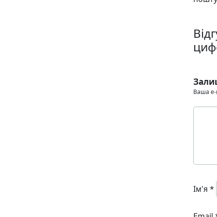
Від
цифе
Зали
Ваша e-
Ім'я
*
Email