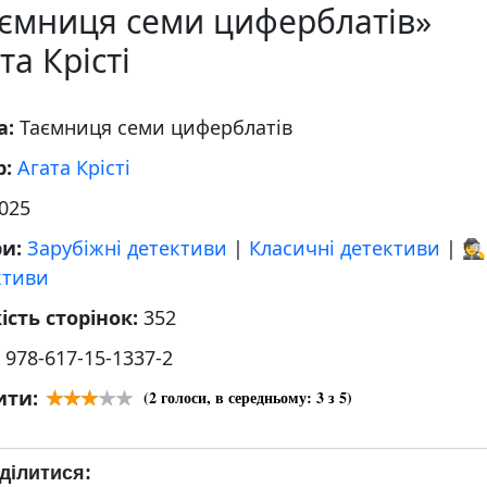
аємниця семи циферблатів»
та Крісті
а:
Таємниця семи циферблатів
р:
Агата Крісті
025
ри:
Зарубіжні детективи
|
Класичні детективи
|
🕵
ктиви
ість сторінок:
352
:
978-617-15-1337-2
ити:
(
2
голоси, в середньому:
3
з 5)
ділитися: