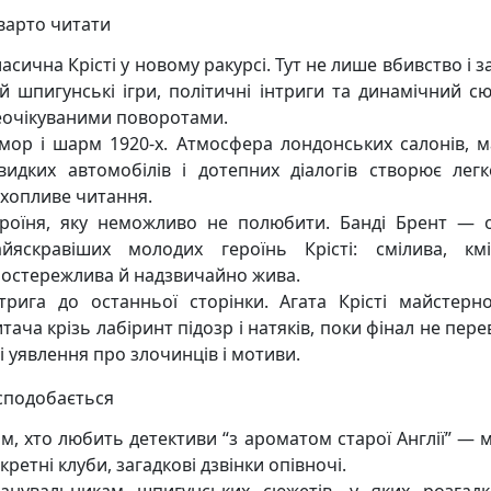
варто читати
асична Крісті у новому ракурсі. Тут не лише вбивство і з
й шпигунські ігри, політичні інтриги та динамічний сю
еочікуваними поворотами.
умор і шарм 1920-х. Атмосфера лондонських салонів, ма
видких автомобілів і дотепних діалогів створює легк
ахопливе читання.
ероїня, яку неможливо не полюбити. Банді Брент — 
айяскравіших молодих героїнь Крісті: смілива, кмі
постережлива й надзвичайно жива.
нтрига до останньої сторінки. Агата Крісті майстерн
тача крізь лабіринт підозр і натяків, поки фінал не пер
і уявлення про злочинців і мотиви.
сподобається
м, хто любить детективи “з ароматом старої Англії” — м
кретні клуби, загадкові дзвінки опівночі.