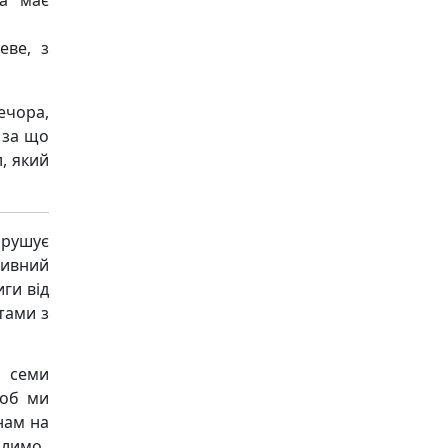
ка має
еве, з
ечора,
, за що
л, який
рушує
ивний
ги від
тами з
я семи
щоб ми
нам на
алимо.