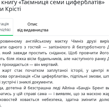
 книгу «Таємниця семи циферблатів»
и Крісті
тація
Опис
nizhki
від видавництва
ровинному англійському маєтку Чімніз друзі вир
рати одного з гостей — запізнілого й безтурботного 
, який завжди проспить сніданок. Щоб провчити його
ять біля ліжка вісім будильників, але наступного ранку 
е прокидається — він мертвий.
 жарт стає початком заплутаної історії, у центрі 
кова організація «Сім циферблатів», підпільні змови, шп
 зустрічі і зниклі документи.
а, дотепна й безстрашна леді Айліна «Банді» Брент в
ратись у цій справі сама — і виявляє, що за маскою жар
ковостей ховається небезпека, здатна змінити долю
.