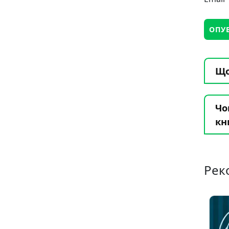
Що
Чо
кн
Рек