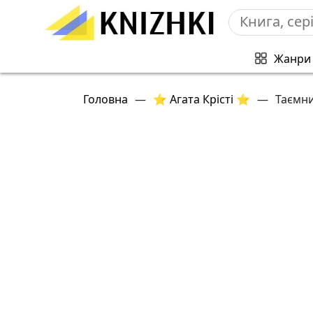
Жанри
Головна
—
⭐ Агата Крісті ⭐
—
Таємни