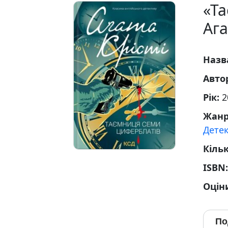
«Т
Ага
Назв
Авто
Рік:
2
Жан
Дете
Кільк
ISBN
Оцін
По