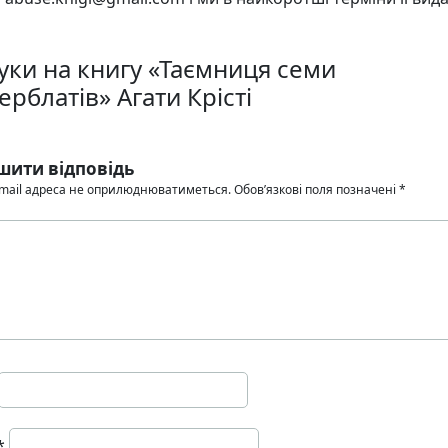
гуки на книгу «Таємниця семи
рблатів» Агати Крісті
шити відповідь
mail адреса не оприлюднюватиметься.
Обов’язкові поля позначені
*
*