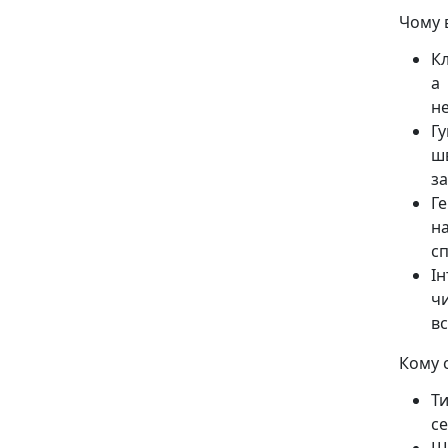
Чому 
Кл
а 
н
Г
ш
з
Г
н
с
І
чи
вс
Кому 
Ти
се