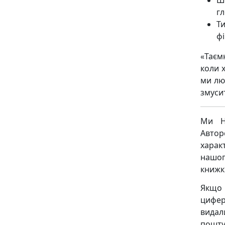
Ш
гл
Т
ф
«Таєм
коли х
ми люб
змусит
Ми Н
Авто
харак
нашог
книжк
Якщо 
цифер
видал
пошту