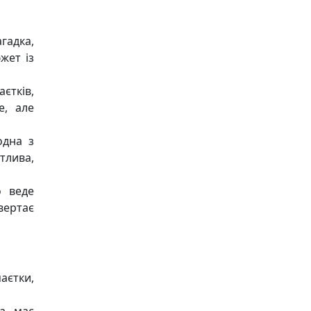
агадка,
жет із
єтків,
е, але
одна з
тлива,
о веде
евертає
аєтки,