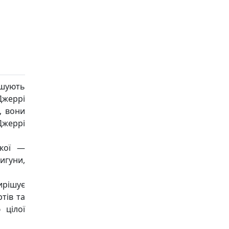
ішують
Джеррі
, вони
Джеррі
якої —
игуни,
ирішує
тів та
 цілої