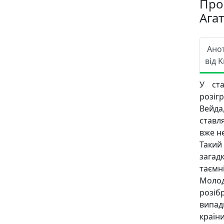
Про
Агат
Ано
від K
У ста
розіг
Вейдa
ставл
вже н
Такий
загад
таємні
Молод
розіб
випад
країни