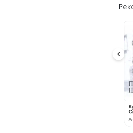
Рек
Справа Сивого
Псалом авіації
Ку
Ск
Брати Капранови
Сергій Жадан
Пр