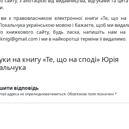
о сайту, з анотацією від видавництва, відгуками та цита
и.
ви є правовласником електронної книги «Те, що на 
Покальчука українською мовою і бажаєте, щоб ми видалил
о книжкового сайту, будь ласка, напишіть нам на
knigi@gmail.com і ми в найкоротші терміни її видалимо.
уки на книгу «Те, що на споді» Юрія
альчука
шити відповідь
mail адреса не оприлюднюватиметься.
Обов’язкові поля позначені
*