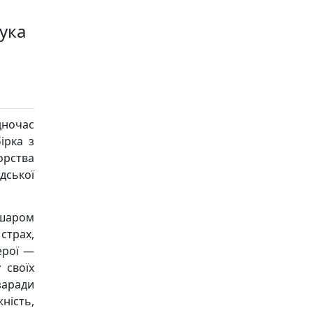
ука
дночас
ірка з
орства
дської
 шаром
страх,
ерої —
 своїх
заради
ність,