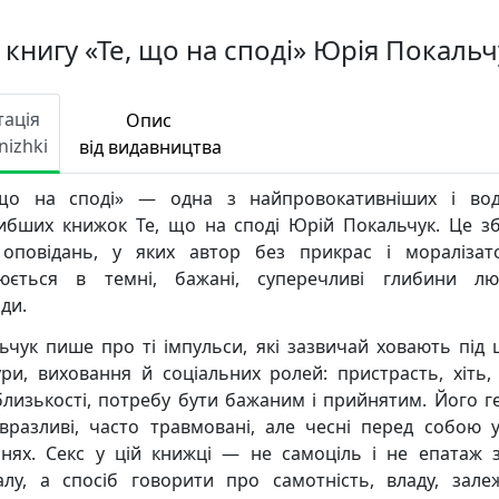
 книгу «Те, що на споді» Юрія Покальч
тація
Опис
nizhki
від видавництва
що на споді» — одна з найпровокативніших і во
ибших книжок Те, що на споді Юрій Покальчук. Це зб
оповідань, у яких автор без прикрас і моралізат
юється в темні, бажані, суперечливі глибини лю
ди.
ьчук пише про ті імпульси, які зазвичай ховають під
ури, виховання й соціальних ролей: пристрасть, хіть, 
близькості, потребу бути бажаним і прийнятим. Його г
 вразливі, часто травмовані, але чесні перед собою у
нях. Секс у цій книжці — не самоціль і не епатаж 
алу, а спосіб говорити про самотність, владу, залеж