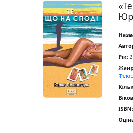
«Те
Юр
Назв
Авто
Рік:
2
Жан
Філос
Кільк
Віко
ISBN
Оцін