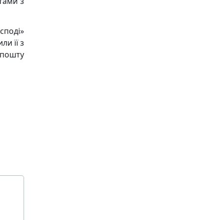
тами з
споді»
и її з
 пошту