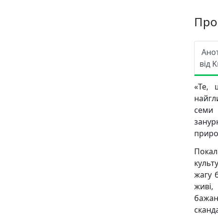
Про
Ано
від K
«Те, 
найгл
семи 
занур
приро
Покал
культ
жагу 
живі,
бажан
сканд