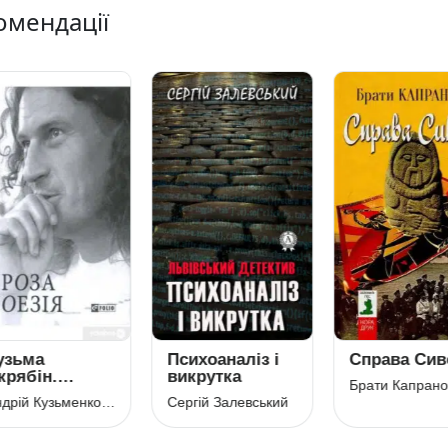
омендації
зьма
Психоаналіз і
Справа Сиво
рябін.
викрутка
Брати Капранов
оза. Поезія
Андрій Кузьменко (Скрябін)
Сергій Залевський