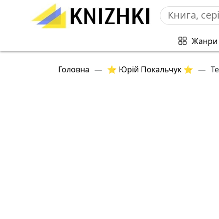
Жанри
Головна
—
⭐ Юрій Покальчук ⭐
—
Те