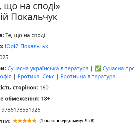
, що на споді»
ій Покальчук
а:
Те, що на споді
р:
Юрій Покальчук
025
ри:
Сучасна українська література
|
✅ Сучасна пр
офія
|
Еротика, Секс
|
Еротична література
ість сторінок:
160
ве обмеження:
18+
:
9786178551926
ити:
(
1
голос, в середньому:
5
з 5)