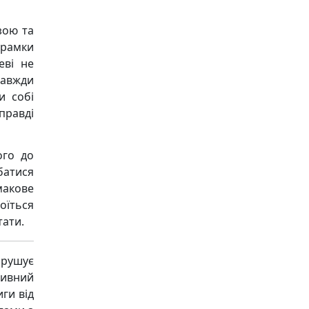
зою та
рамки
еві не
завжди
и собі
правді
ого до
батися
макове
оїться
тати.
рушує
ивний
ги від