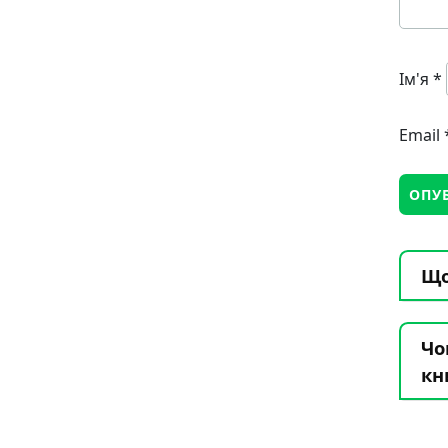
Ім'я
*
Email
Що
Чо
кн