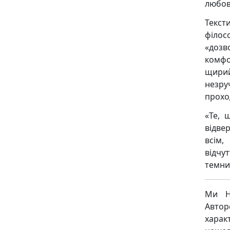
любов 
Текст
філо
«дозв
комфо
щирий
незру
прохо
«Те, 
відве
всім,
відчу
темни
Ми Н
Авто
харак