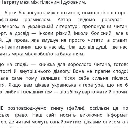
і втрату меж між тілесним і духовним.
и збірки балансують між еротикою, психологічною про
софським розмислом. Автор свідомо розсуває 
оленого» в українській літературі, пропонуючи читач
рт, а досвід — інколи різкий, інколи болісний, але 
. Це проза, яка змушує не просто читати, а ставит
чні запитання: що в нас від тіла, що від душі, і де нас
дить межа між любов’ю та бажанням.
що на споді» — книжка для дорослого читача, готов
ртості й внутрішнього діалогу. Вона не прагне сподо
 але саме тому залишає після себе сильне післяс
ття. Якщо вам цікава українська література, що не б
х глибин і складних тем — цю збірку варто мати й прочи
Е розповсюджуємо книгу (файли), оскільки це по
рське право. Наш сайт носить виключно інформат
тер, де читачі можуть ознайомитися цікавим описом кни