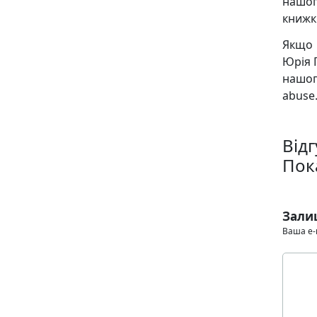
нашог
книжк
Якщо 
Юрія 
нашог
abuse.
Відг
Пок
Зали
Ваша e-