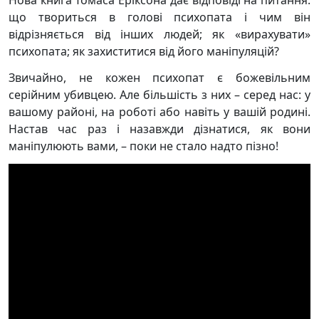
Нова книга Томаса Еріксона дає відповіді на питання:
що твориться в голові психопата і чим він
відрізняється від інших людей; як «вирахувати»
психопата; як захиститися від його маніпуляцій?
Звичайно, не кожен психопат є божевільним
серійним убивцею. Але більшість з них – серед нас: у
вашому районі, на роботі або навіть у вашій родині.
Настав час раз і назавжди дізнатися, як вони
маніпулюють вами, – поки не стало надто пізно!