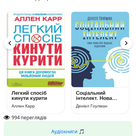
Легкий спосіб
Соціальний
кинути курити
інтелект. Нова
наука про людські
Аллен Карр
Деніел Гоулман
відносини
994
переглядів
Аудіокниги 🎵