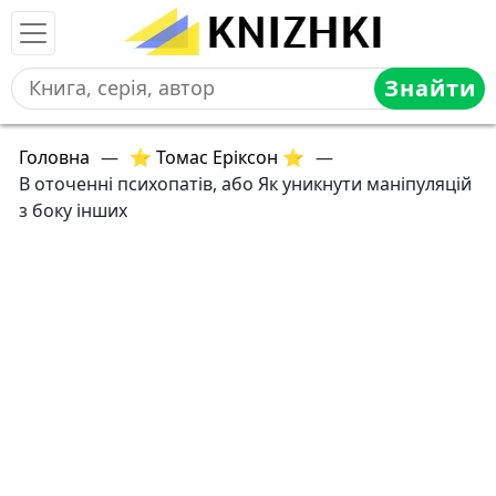
Знайти
Головна
—
⭐ Томас Еріксон ⭐
—
В оточенні психопатів, або Як уникнути маніпуляцій
з боку інших