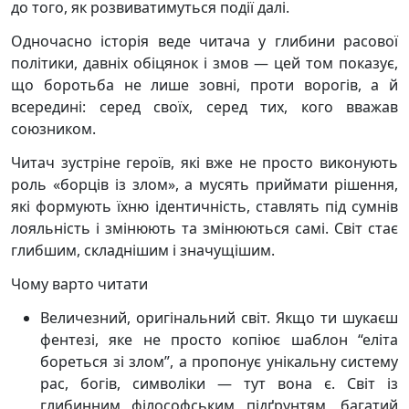
до того, як розвиватимуться події далі.
Одночасно історія веде читача у глибини расової
політики, давніх обіцянок і змов — цей том показує,
що боротьба не лише зовні, проти ворогів, а й
всередині: серед своїх, серед тих, кого вважав
союзником.
Читач зустріне героїв, які вже не просто виконують
роль «борців із злом», а мусять приймати рішення,
які формують їхню ідентичність, ставлять під сумнів
лояльність і змінюють та змінюються самі. Світ стає
глибшим, складнішим і значущішим.
Чому варто читати
Величезний, оригінальний світ. Якщо ти шукаєш
фентезі, яке не просто копіює шаблон “еліта
бореться зі злом”, а пропонує унікальну систему
рас, богів, символіки — тут вона є. Світ із
глибинним філософським підґрунтям, багатий