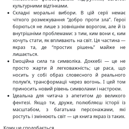
культурними відтінками.
Складні моральні вибори. В цій серії немає
чіткого розмежування “добро проти зла”. Герої
борються не лише з зовнішнім ворогом, але й із
внутрішніми проблемами: з тим, ким вони є, ким
хочуть стати, як впливають на світ. Ця частина —
якраз та, де “простих рішень” майже не
лишається.
Емоційна сила та символіка. Доккебі — це не
просто жарти й легковажність; це раса, що
носить у собі образ словесного й реального
полум’я, трансформації через вогонь. І цей том
приносить новий рівень символами і настроєм.
Ідеальна для читача з апетитом до великого
фентезі. Якщо ти, друже, полюбляєш історії із
масштабом, з багатьма персонажами, які
ростуть і змінюють світ — ця книга якраз із таких.
Кому це сподобається