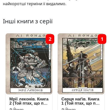
найкоротші терміни її видалимо.
Інші книги з серії
2
1
Мрії леконів. Книга
Серця наґів. Книга
2 (Той птах, що п’є
1 (Той птах, що п’є
сльози)
сльози)
Лі Йондо
Лі Йондо