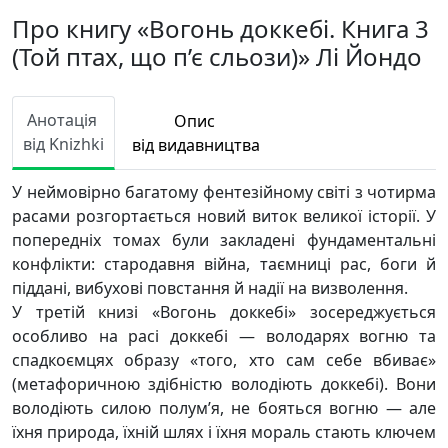
Про книгу «Вогонь доккебі. Книга 3
(Той птах, що п’є сльози)» Лі Йондо
Анотація
Опис
від Knizhki
від видавництва
У неймовірно багатому фентезійному світі з чотирма
расами розгортається новий виток великої історії. У
попередніх томах були закладені фундаментальні
конфлікти: стародавня війна, таємниці рас, боги й
піддані, вибухові повстання й надії на визволення.
У третій книзі «Вогонь доккебі» зосереджується
особливо на расі доккебі — володарях вогню та
спадкоємцях образу «того, хто сам себе вбиває»
(метафоричною здібністю володіють доккебі). Вони
володіють силою полум’я, не бояться вогню — але
їхня природа, їхній шлях і їхня мораль стають ключем