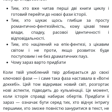
Тим, хто вже читав перші дві книги циклу і
готовий перейти до нової фази історії.
Тим, хто шукає щось глибше за просту
романтично-фентезійність, кому цікаві теми
влади, спадку, расової ідентичності і
відповідальності.
Тим, хто націлений на епік-фентезі, з цікавим
світом і не проти, якщо розвиток буде
поступовим і не без драматичних пауз.
Чому зараз варто придбати
Коли твій улюблений твір добирається до своєї
ключової фази — і саме така фаза наставала в «Вогні
доккебі». Цей том відкриває новий світ, розгортає
нові аспекти, підводить до кульмінації. Це момент,
коли історія справді набирає обертів. Придбати її
зараз — означає бути серед тих, хто відчує інтригу
першими, хто зможе повністю зануритися в текст, не