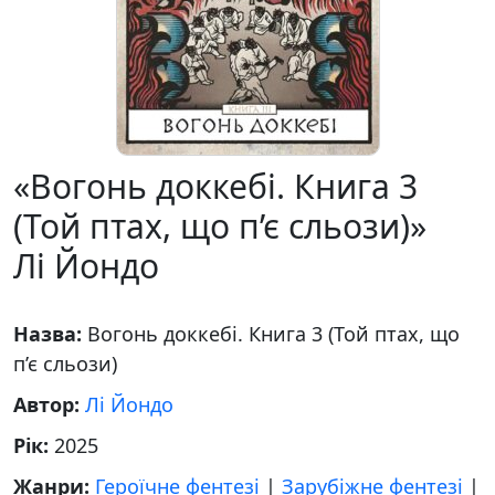
«Вогонь доккебі. Книга 3
(Той птах, що п’є сльози)»
Лі Йондо
Назва:
Вогонь доккебі. Книга 3 (Той птах, що
п’є сльози)
Автор:
Лі Йондо
Рік:
2025
Жанри:
Героїчне фентезі
|
Зарубіжне фентезі
|