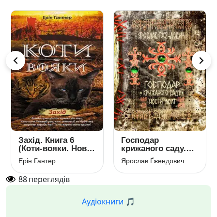
Захід. Книга 6
Господар
(Коти-вояки. Нове
крижаного саду.
пророцтво)
Книга 3. Носій долі
Ерін Гантер
Ярослав Ґжендович
88
переглядів
Аудіокниги 🎵