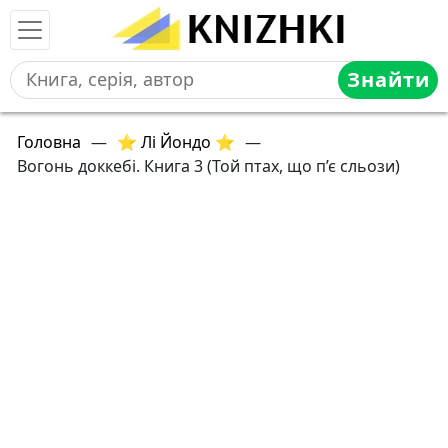
Знайти
Головна
—
⭐ Лі Йондо ⭐
—
Вогонь доккебі. Книга 3 (Той птах, що п’є сльози)