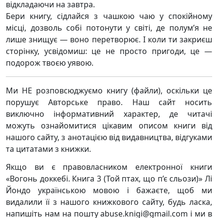
відкладаючи на завтра.
Бери книгу, сідлайся з чашкою чаю у спокійному
місці, дозволь собі потонути у світі, де полум’я не
лише знищує — воно перетворює. І коли ти закриєш
сторінку, усвідомиш: це не просто пригоди, це —
подорож твоєю уявою.
Ми НЕ розповсюджуємо книгу (файли), оскільки це
порушує Авторське право. Наш сайт носить
виключно інформативний характер, де читачі
можуть ознайомитися цікавим описом книги від
нашого сайту, з анотацією від видавництва, відгуками
та цитатами з книжки.
Якщо ви є правовласником електронної книги
«Вогонь доккебі. Книга 3 (Той птах, що п’є сльози)» Лі
Йондо українською мовою і бажаєте, щоб ми
видалили її з нашого книжкового сайту, будь ласка,
напишіть нам на пошту abuse.knigi@gmail.com і ми в