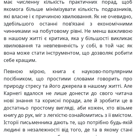
має численну кількість практичних порад, щоб
якомога більше мінімізувати кількість подразників,
які власне і є причиною хвилювання. Як не очевидно,
здебільшого останні пов’язані з економічними
чинниками на побутовому рівні. Не менш важливою
в нашому житті є критика, яка у більшості викликає
хвилювання та невпевненість у собі, в той час як
вона може стати інструментом, що дозволяє робити
себе кращим.
Певною мірою, книга є науково-популярним
посібником, що простими словами говорить про
природу стресу та його джерела в нашому житті. Але
Карнегі вдалося не лише донести до свого читача
нові знання та корисні поради, але й зробити це в
достатньо простому вигляді, аби кожен, хто візьме
книгу до рук, міг з легкістю ознайомитись з її вмістом.
Історії письменника дають те, що потрібно будь-якій
людині в незалежності від того, де та в якому стані