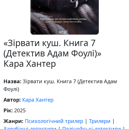
«Зірвати куш. Книга 7
(Детектив Адам Фоулі)»
Кара Хантер
Назва:
Зірвати куш. Книга 7 (Детектив Адам
Фоулі)
Автор:
Кара Хантер
Рік:
2025
Жанри:
Психологічний трилер
|
Трилери
|
Зарубіжні детективи
|
Поліцейські детективи
|