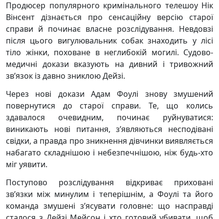
Продюсер популярного кримінального телешоу Нік
Вінсент дізнається про сенсаційну версію старої
справи й починає власне розслідування. Невдовзі
після цього вигулювальник собак знаходить у лісі
тіло жінки, поховане в неглибокій могилі. Судово-
медичні докази вказують на дивний і тривожний
зв’язок із давно зниклою Дейзі.
Через нові докази Адам Фоулі знову змушений
повернутися до старої справи. Те, що колись
здавалося очевидним, починає руйнуватися:
виникають нові питання, з’являються несподівані
свідки, а правда про зникнення дівчинки виявляється
набагато складнішою і небезпечнішою, ніж будь-хто
міг уявити.
Поступово розслідування відкриває приховані
зв’язки між минулим і теперішнім, а Фоулі та його
команда змушені з’ясувати головне: що насправді
сталося з Дейзі Мейсон і хто готовий убивати, щоб