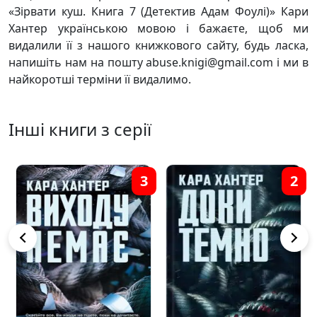
«Зірвати куш. Книга 7 (Детектив Адам Фоулі)» Кари
Хантер українською мовою і бажаєте, щоб ми
видалили її з нашого книжкового сайту, будь ласка,
напишіть нам на пошту abuse.knigi@gmail.com і ми в
найкоротші терміни її видалимо.
Інші книги з серії
3
2