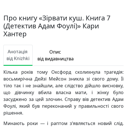
Про книгу «Зірвати куш. Книга 7
(Детектив Адам Фоулі)» Кари
Хантер
Анотація
Опис
від Knizhki
від видавництва
Кілька років тому Оксфорд сколихнула трагедія:
восьмирічна Дейзі Мейсон зникла зі свого дому. Її
тіло так і не знайшли, але слідство дійшло висновку,
що дівчинку вбила власна мати, і жінку було
засуджено за цей злочин. Справу вів детектив Адам
Фоулі, який був переконаний у правильності свого
рішення.
Минають роки — і раптом з’являється новий слід.