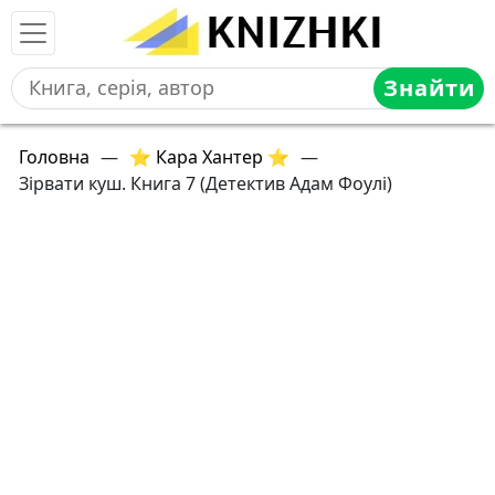
Знайти
Головна
—
⭐ Кара Хантер ⭐
—
Зірвати куш. Книга 7 (Детектив Адам Фоулі)