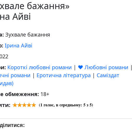
ухвале бажання»
на Айві
а:
Зухвале бажання
р:
Ірина Айві
022
ри:
Короткі любовні романи
|
❤️ Любовні романи
ичні романи
|
Еротична література
|
Саміздат
идав)
ве обмеження:
18+
ити:
(
1
голос, в середньому:
5
з 5)
ділитися: