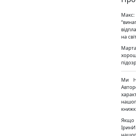
Макс:
“вина
відпла
на світ
Марта
хоро
підоз
Ми Н
Авто
харак
нашог
книжк
Якщо 
ІринИ
нашог