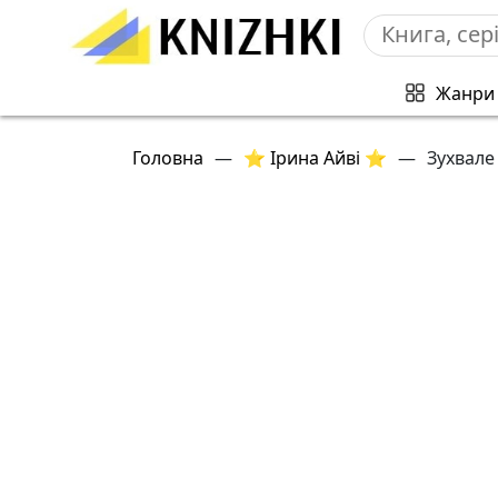
Жанри
Головна
—
⭐ Ірина Айві ⭐
—
Зухвале