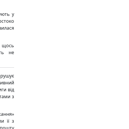
ують у
рстоко
явилася
у щось
ть не
рушує
ивний
ги від
тами з
жання»
и її з
 пошту