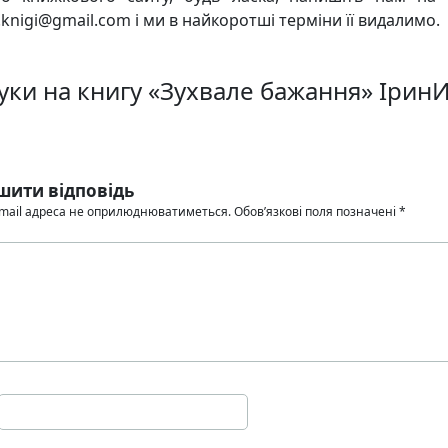
knigi@gmail.com і ми в найкоротші терміни її видалимо.
гуки на книгу «Зухвале бажання» Ірин
і
шити відповідь
mail адреса не оприлюднюватиметься.
Обов’язкові поля позначені
*