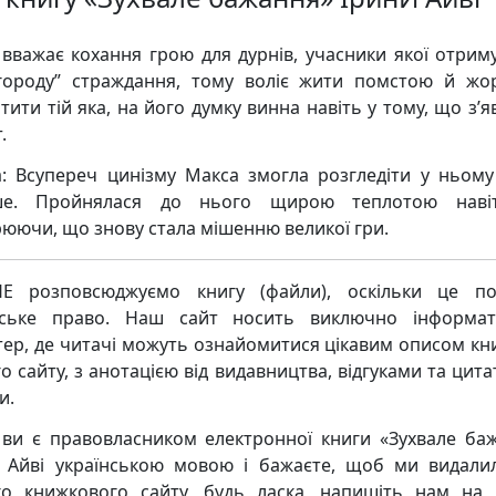
 вважає кохання грою для дурнів, учасники якої отрим
городу” страждання, тому воліє жити помстою й жо
тити тій яка, на його думку винна навіть у тому, що з’
.
: Всупереч цинізму Макса змогла розгледіти у ньом
ше. Пройнялася до нього щирою теплотою наві
рюючи, що знову стала мішенню великої гри.
Е розповсюджуємо книгу (файли), оскільки це по
рське право. Наш сайт носить виключно інформат
тер, де читачі можуть ознайомитися цікавим описом кни
о сайту, з анотацією від видавництва, відгуками та цита
и.
ви є правовласником електронної книги «Зухвале ба
 Айві українською мовою і бажаєте, щоб ми видалил
о книжкового сайту, будь ласка, напишіть нам на