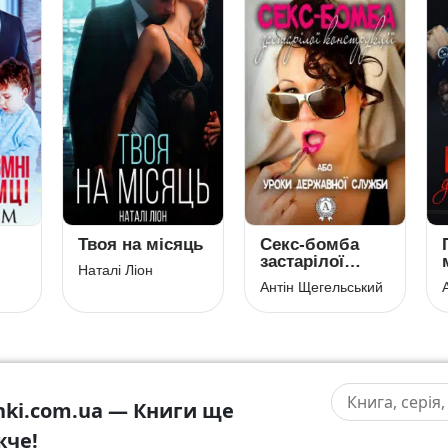
оя на місяць
Секс-бомба
Помічниця 
застарілої
мільйонера
алі Ліон
конструкції,
Антін Щегельський
Аріна Вільде
або Уроки
державної
служби
hki.com.ua — Книги ще
жче!