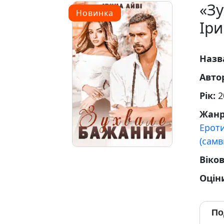
«З
Новинка
Іри
Назв
Авто
Рік:
2
Жан
Ерот
(самв
Віко
Оцін
По