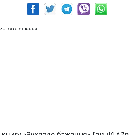
мні оголошення:
 книгу «Зухвале бажання» ІринИ Айві