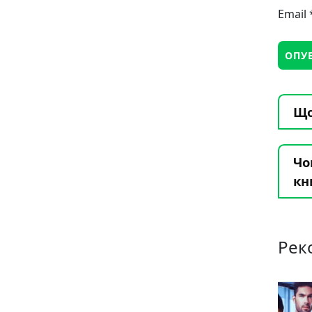
Email
Що
Чо
кн
Рек