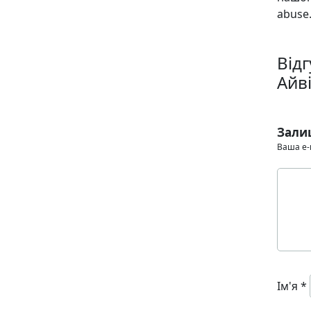
abuse.
Від
Айв
Зали
Ваша e-
Ім'я
*