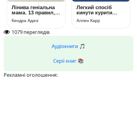
Лінива геніальна
Легкий спосіб
мама. 13 правил,
кинути курити
як визначати
спеціально для
Кендра Адачі
Аллен Карр
головне і забивати
жінок
на неважливе
1079
переглядів
Аудіокниги 🎵
Серії книг 📚
Рекламні оголошення: