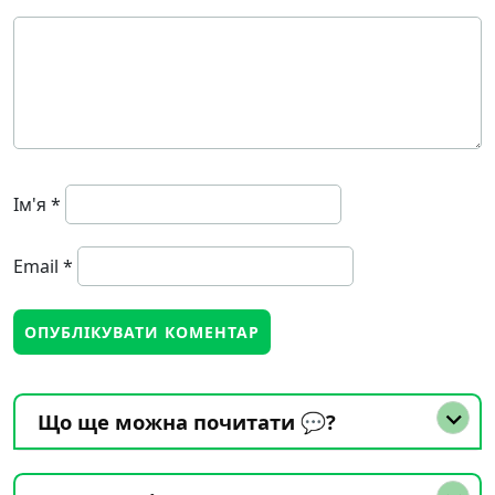
Ім'я
*
Email
*
Що ще можна почитати 💬?