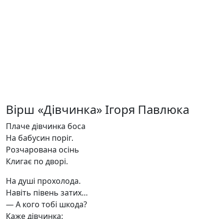
Вірш «Дівчинка» Ігоря Павлюка
Плаче дівчинка боса
На бабусин поріг.
Розчарована осінь
Клигає по дворі.
На душі прохолода.
Навіть півень затих…
— А кого тобі шкода?
Каже дівчинка: