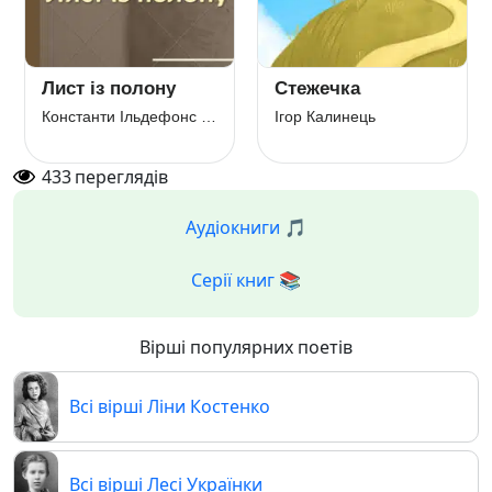
Лист із полону
Стежечка
Ве
Константи Ільдефонс Галчинський
Ігор Калинець
Афа
433
переглядів
Аудіокниги 🎵
Серії книг 📚
Вірші популярних поетів
Всі вірші Ліни Костенко
Всі вірші Лесі Українки