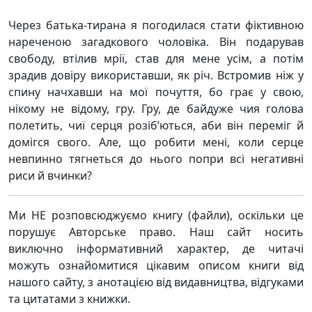
Через батька-тирана я погодилася стати фіктивною
нареченою загадкового чоловіка. Він подарував
свободу, втілив мрії, став для мене усім, а потім
зрадив довіру використавши, як річ. Встромив ніж у
спину начхавши на мої почуття, бо грає у свою,
нікому не відому, гру. Гру, де байдуже чия голова
полетить, чиї серця розіб’ються, аби він переміг й
домігся свого. Але, що робити мені, коли серце
невпинно тягнеться до нього попри всі негативні
риси й вчинки?
Ми НЕ розповсюджуємо книгу (файли), оскільки це
порушує Авторське право. Наш сайт носить
виключно інформативний характер, де читачі
можуть ознайомитися цікавим описом книги від
нашого сайту, з анотацією від видавництва, відгуками
та цитатами з книжки.