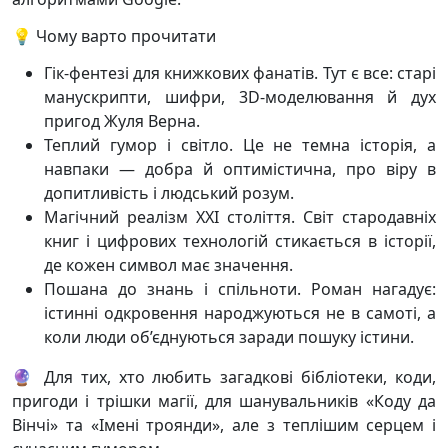
💡 Чому варто прочитати
Гік-фентезі для книжкових фанатів. Тут є все: старі
манускрипти, шифри, 3D-моделювання й дух
пригод Жуля Верна.
Теплий гумор і світло. Це не темна історія, а
навпаки — добра й оптимістична, про віру в
допитливість і людський розум.
Магічний реалізм XXI століття. Світ стародавніх
книг і цифрових технологій стикається в історії,
де кожен символ має значення.
Пошана до знань і спільноти. Роман нагадує:
істинні одкровення народжуються не в самоті, а
коли люди об’єднуються заради пошуку істини.
🔮 Для тих, хто любить загадкові бібліотеки, коди,
пригоди і трішки магії, для шанувальників «Коду да
Вінчі» та «Імені троянди», але з теплішим серцем і