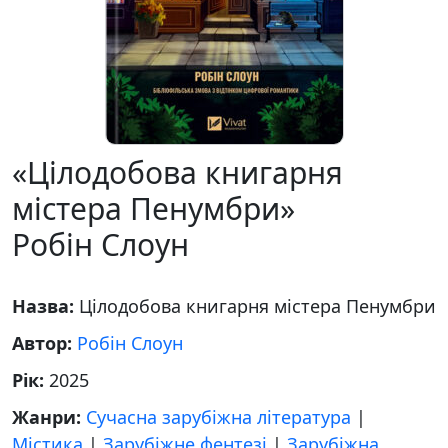
«Цілодобова книгарня
містера Пенумбри»
Робін Слоун
Назва:
Цілодобова книгарня містера Пенумбри
Автор:
Робін Слоун
Рік:
2025
Жанри:
Сучасна зарубіжна література
|
Містика
|
Зарубіжне фентезі
|
Зарубіжна