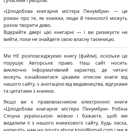
сучасним гумором.
«Цілодобова книгарня містера Пенумбри» — це
роман про те, як книжки, люди й технології можуть
разом творити диво.
Відкрийте двері цієї книгарні — і ви ризикуєте не
вийти, поки не знайдете свою власну таємницю.
Ми НЕ розповсюджуємо книгу (файли), оскільки це
порушує Авторське право. Наш сайт носить
виключно інформативний характер, де читачі
можуть ознайомитися цікавим описом книги від
нашого сайту, з анотацією від видавництва, відгуками
та цитатами з книжки.
Якщо ви є правовласником електронної книги
«Цілодобова книгарня містера Пенумбри» Робіна
Слоуна українською мовою і бажаєте, щоб ми
видалили її з нашого книжкового сайту, будь ласка,
напишіть нам на пошту abuse.knigi@gmail.com і ми в