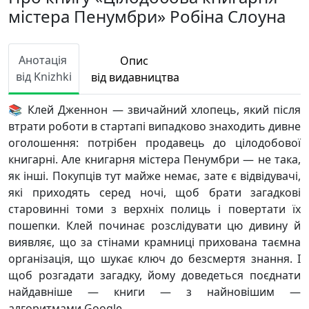
містера Пенумбри» Робіна Слоуна
Анотація
Опис
від Knizhki
від видавництва
📚 Клей Дженнон — звичайний хлопець, який після
втрати роботи в стартапі випадково знаходить дивне
оголошення: потрібен продавець до цілодобової
книгарні. Але книгарня містера Пенумбри — не така,
як інші. Покупців тут майже немає, зате є відвідувачі,
які приходять серед ночі, щоб брати загадкові
старовинні томи з верхніх полиць і повертати їх
пошепки. Клей починає розслідувати цю дивину й
виявляє, що за стінами крамниці прихована таємна
організація, що шукає ключ до безсмертя знання. І
щоб розгадати загадку, йому доведеться поєднати
найдавніше — книги — з найновішим —
алгоритмами Google.