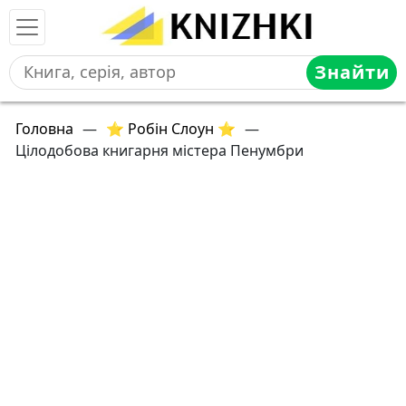
Знайти
Головна
—
⭐ Робін Слоун ⭐
—
Цілодобова книгарня містера Пенумбри