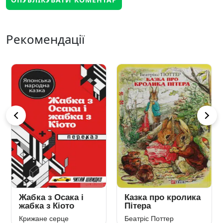
Рекомендації
Жабка з Осака і
Казка про кролика
жабка з Кіото
Пітера
Крижане серце
Беатріс Поттер