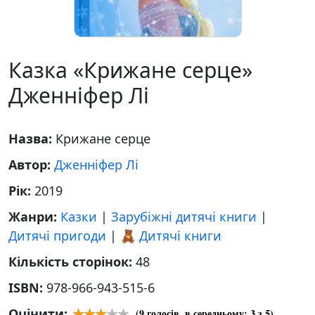
Казка «Крижане серце»
Дженніфер Лі
Назва:
Крижане серце
Автор:
Дженніфер Лі
Рік:
2019
Жанри:
Казки
|
Зарубіжні дитячі книги
|
Дитячі пригоди
|
🧸 Дитячі книги
Кількість сторінок:
48
ISBN:
978-966-943-515-6
Оцінити:
(
9
голосів, в середньому:
3
з 5)