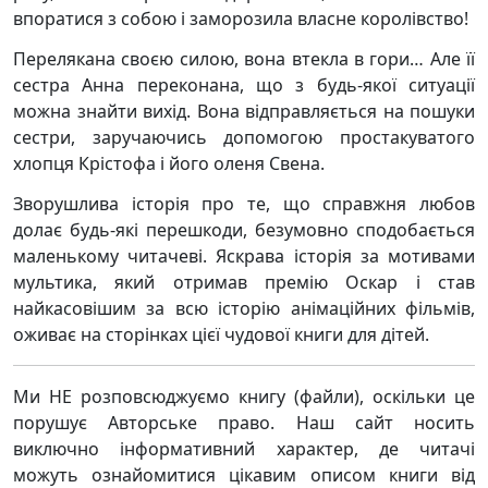
впоратися з собою і заморозила власне королівство!
Перелякана своєю силою, вона втекла в гори… Але її
сестра Анна переконана, що з будь-якої ситуації
можна знайти вихід. Вона відправляється на пошуки
сестри, заручаючись допомогою простакуватого
хлопця Крістофа і його оленя Свена.
Зворушлива історія про те, що справжня любов
долає будь-які перешкоди, безумовно сподобається
маленькому читачеві. Яскрава історія за мотивами
мультика, який отримав премію Оскар і став
найкасовішим за всю історію анімаційних фільмів,
оживає на сторінках цієї чудової книги для дітей.
Ми НЕ розповсюджуємо книгу (файли), оскільки це
порушує Авторське право. Наш сайт носить
виключно інформативний характер, де читачі
можуть ознайомитися цікавим описом книги від