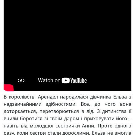
В королівстві Арендел народилася дівчинка Ельза з
надзвичайними здібностями. Все, до чого вона
доторкається, перетворюється в лід. З дитинства її
вчили боротися зі своїм даром і приховувати його –
навіть від молодшої сестрички Анни. Проте одного
разу, коли сестри стали дорослими, Ельза не змогла