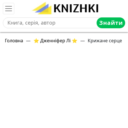
Знайти
Головна
—
⭐ Дженніфер Лі ⭐
—
Крижане серце