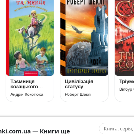
ємниця
Цивілізація
Тріумф сонц
зацького
статусу
Вілбур Сміт
арбу
рій Кокотюха
Роберт Шеклі
hki.com.ua — Книги ще