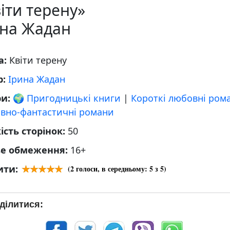
іти терену»
ина Жадан
а:
Квіти терену
р:
Ірина Жадан
ри:
🌍 Пригодницькі книги
|
Короткі любовні ром
вно-фантастичні романи
ість сторінок:
50
ве обмеження:
16+
ити:
(
2
голоси, в середньому:
5
з 5)
ділитися: