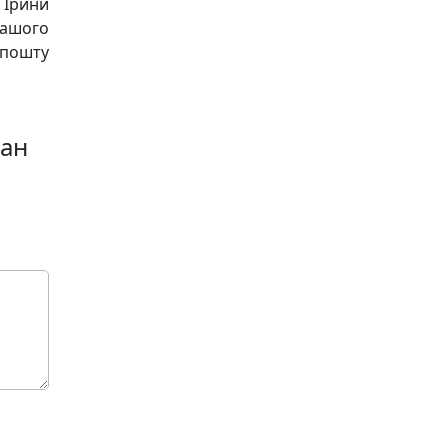
 Ірини
нашого
пошту
дан