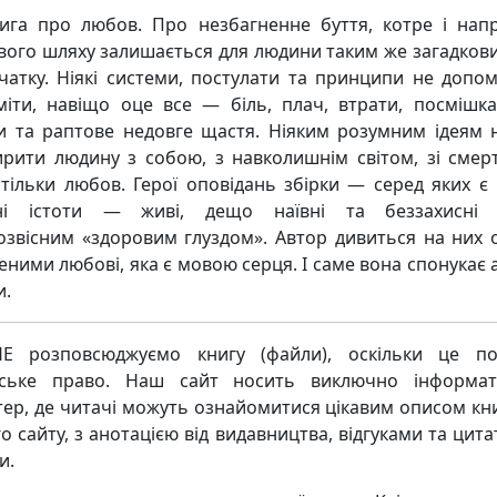
ига про любов. Про незбагненне буття, котре і напр
вого шляху залишається для людини таким же загадковим
чатку. Ніякі системи, постулати та принципи не допо
міти, навіщо оце все — біль, плач, втрати, посмішка
и та раптове недовге щастя. Ніяким розумним ідеям 
рити людину з собою, з навколишнім світом, зі смер
тільки любов. Герої оповідань збірки — серед яких є 
чні істоти — живі, дещо наївні та беззахисні 
озвісним «здоровим глуздом». Автор дивиться на них 
еними любові, яка є мовою серця. І саме вона спонукає 
и.
Е розповсюджуємо книгу (файли), оскільки це по
рське право. Наш сайт носить виключно інформат
тер, де читачі можуть ознайомитися цікавим описом кни
о сайту, з анотацією від видавництва, відгуками та цита
и.