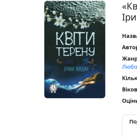
«Кв
Ір
Назв
Авто
Жан
Любо
Кільк
Віко
Оцін
По