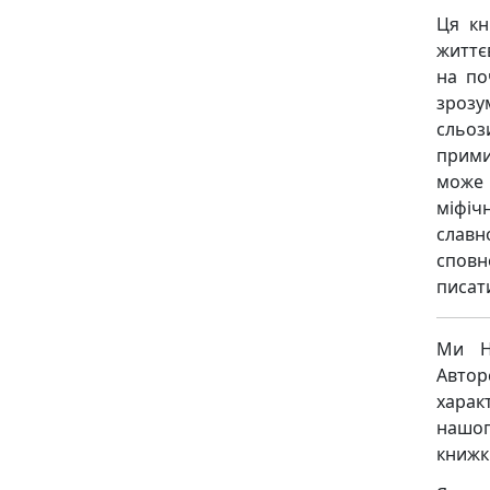
Ця кн
життє
на по
зрозу
сльоз
прими
може 
міфі
славн
сповн
писат
Ми Н
Авто
харак
нашог
книжк