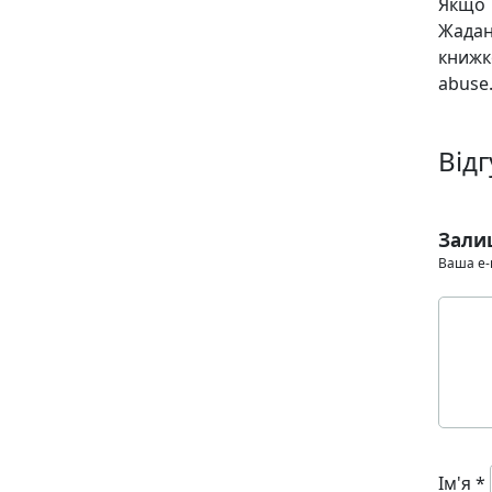
Якщо 
Жадан
книж
abuse.
Відг
Зали
Ваша e-
Ім'я
*