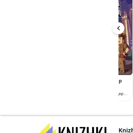
Тріумф сонця
Том 2. Турнір
Та
зірок
ко
Вілбур Сміт
ск
Жан-Крістоф Дерр’єн
Анд
Kniz