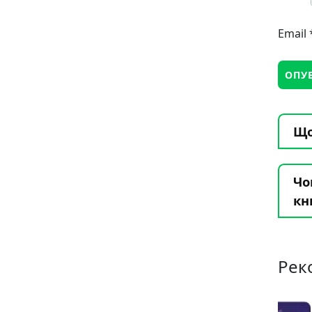
Email
Що
Чо
кн
Рек