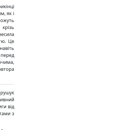
икінці
, як і
можуть
 крізь
несила
тю. Це
навіть
перед
очима,
автора
рушує
ивний
ги від
тами з