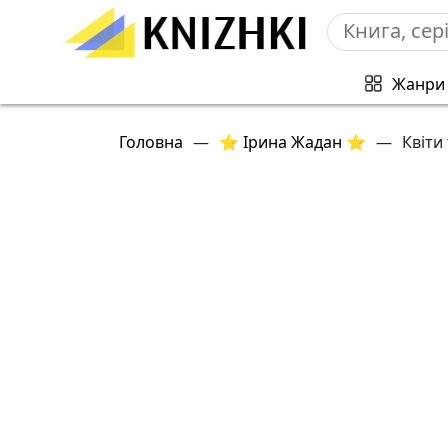
Жанри
Головна
—
⭐ Ірина Жадан ⭐
—
Квіти