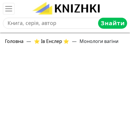
Знайти
Головна
—
⭐ Ів Енслер ⭐
—
Монологи вагіни