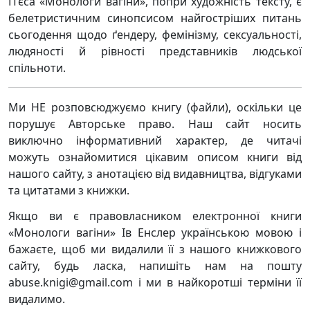
П’єса «Монологи вагіни», попри художність тексту, є
белетристичним синопсисом найгостріших питань
сьогодення щодо ґендеру, фемінізму, сексуальності,
людяності й рівності представників людської
спільноти.
Ми НЕ розповсюджуємо книгу (файли), оскільки це
порушує Авторське право. Наш сайт носить
виключно інформативний характер, де читачі
можуть ознайомитися цікавим описом книги від
нашого сайту, з анотацією від видавництва, відгуками
та цитатами з книжки.
Якщо ви є правовласником електронної книги
«Монологи вагіни» Ів Енслер українською мовою і
бажаєте, щоб ми видалили її з нашого книжкового
сайту, будь ласка, напишіть нам на пошту
abuse.knigi@gmail.com і ми в найкоротші терміни її
видалимо.