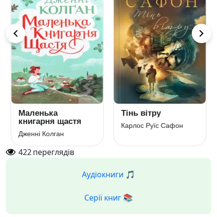
Маленька
Тінь вітру
книгарня щастя
Карлос Руїс Сафон
Дженні Колган
422
переглядів
Аудіокниги 🎵
Серії книг 📚