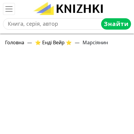
Знайти
Головна
—
⭐ Енді Вейр ⭐
—
Марсіянин