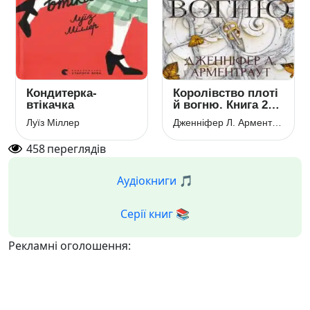
Кондитерка-
Королівство плоті
втікачка
й вогню. Книга 2
(Кров і попіл)
Луїз Міллер
Дженніфер Л. Арментраут
458
переглядів
Аудіокниги 🎵
Серії книг 📚
Рекламні оголошення: