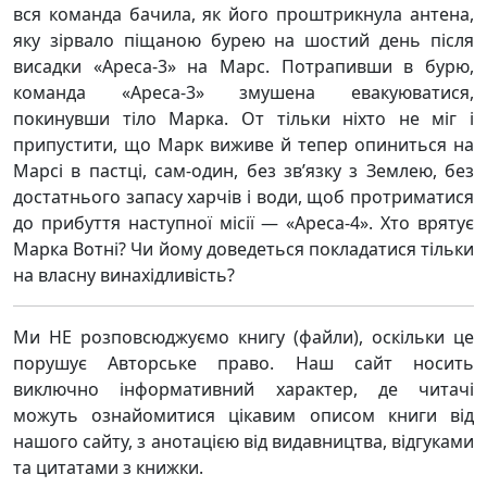
вся команда бачила, як його проштрикнула антена,
яку зірвало піщаною бурею на шостий день після
висадки «Ареса-3» на Марс. Потрапивши в бурю,
команда «Ареса-3» змушена евакуюватися,
покинувши тіло Марка. От тільки ніхто не міг і
припустити, що Марк виживе й тепер опиниться на
Марсі в пастці, сам-один, без зв’язку з Землею, без
достатнього запасу харчів і води, щоб протриматися
до прибуття наступної місії — «Ареса-4». Хто врятує
Марка Вотні? Чи йому доведеться покладатися тільки
на власну винахідливість?
Ми НЕ розповсюджуємо книгу (файли), оскільки це
порушує Авторське право. Наш сайт носить
виключно інформативний характер, де читачі
можуть ознайомитися цікавим описом книги від
нашого сайту, з анотацією від видавництва, відгуками
та цитатами з книжки.