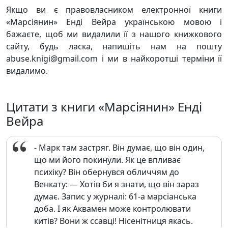
Якщо ви є правовласником електронної книги
«Марсіянин» Енді Вейра українською мовою і
бажаєте, щоб ми видалили її з нашого книжкового
сайту, будь ласка, напишіть нам на пошту
abuse.knigi@gmail.com і ми в найкоротші терміни її
видалимо.
Цитати з книги «Марсіянин» Енді
Вейра
- Марк там застряг. Він думає, що він один,
що ми його покинули. Як це впливає
психіку? Він обернувся обличчям до
Венкату: — Хотів би я знати, що він зараз
думає. Запис у журналі: 61-а марсіанська
доба. І як Аквамен може контролювати
китів? Вони ж ссавці! Нісенітниця якась.