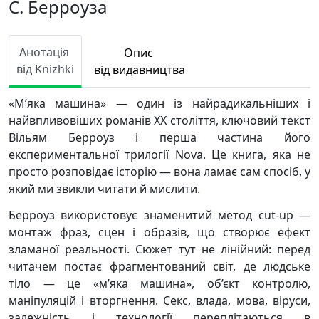
С. Берроуза
Анотація
Опис
від Knizhki
від видавництва
«М’яка машина» — один із найрадикальніших і
найвпливовіших романів ХХ століття, ключовий текст
Вільям Берроуз і перша частина його
експериментальної трилогії Nova. Це книга, яка не
просто розповідає історію — вона ламає сам спосіб, у
який ми звикли читати й мислити.
Берроуз використовує знаменитий метод cut-up —
монтаж фраз, сцен і образів, що створює ефект
зламаної реальності. Сюжет тут не лінійний: перед
читачем постає фрагментований світ, де людське
тіло — це «м’яка машина», об’єкт контролю,
маніпуляцій і вторгнення. Секс, влада, мова, віруси,
залежність і технології переплітаються в