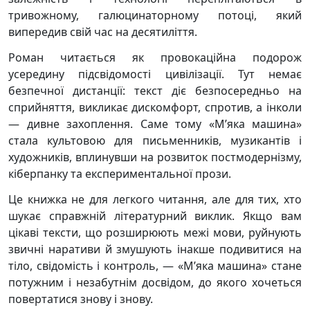
тривожному, галюцинаторному потоці, який
випередив свій час на десятиліття.
Роман читається як провокаційна подорож
усередину підсвідомості цивілізації. Тут немає
безпечної дистанції: текст діє безпосередньо на
сприйняття, викликає дискомфорт, спротив, а інколи
— дивне захоплення. Саме тому «М’яка машина»
стала культовою для письменників, музикантів і
художників, вплинувши на розвиток постмодернізму,
кіберпанку та експериментальної прози.
Це книжка не для легкого читання, але для тих, хто
шукає справжній літературний виклик. Якщо вам
цікаві тексти, що розширюють межі мови, руйнують
звичні наративи й змушують інакше подивитися на
тіло, свідомість і контроль, — «М’яка машина» стане
потужним і незабутнім досвідом, до якого хочеться
повертатися знову і знову.