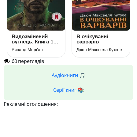
Видозмінений
В очікуванні
вуглець. Книга 1
варварів
(Такеші Ковач)
Ричард Морґан
Джон Максвелл Кутзее
60
переглядів
Аудіокниги 🎵
Серії книг 📚
Рекламні оголошення: