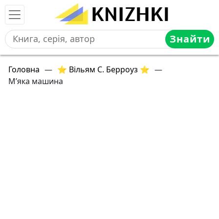
Знайти
Головна
—
⭐ Вільям С. Берроуз ⭐
—
М’яка машина