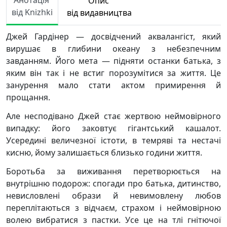
Анотація
Опис
від Knizhki
від видавництва
Джей Гардінер — досвідчений аквалангіст, який
вирушає в глибини океану з небезпечним
завданням. Його мета — підняти останки батька, з
яким він так і не встиг порозумітися за життя. Це
занурення мало стати актом примирення й
прощання.
Але несподівано Джей стає жертвою неймовірного
випадку: його заковтує гігантський кашалот.
Усередині величезної істоти, в темряві та нестачі
кисню, йому залишається близько години життя.
Боротьба за виживання перетворюється на
внутрішню подорож: спогади про батька, дитинство,
невисловлені образи й невимовлену любов
переплітаються з відчаєм, страхом і неймовірною
волею вибратися з пастки. Усе це на тлі гнітючої