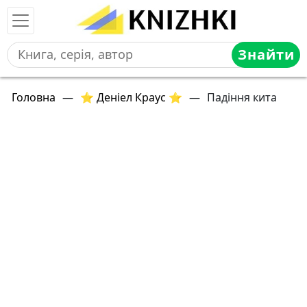
Знайти
Головна
—
⭐ Деніел Краус ⭐
—
Падіння кита