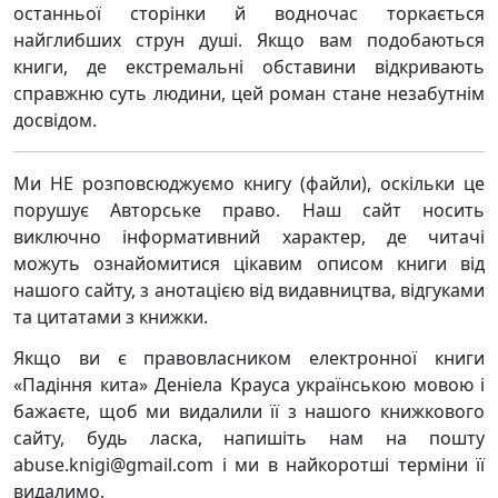
останньої сторінки й водночас торкається
найглибших струн душі. Якщо вам подобаються
книги, де екстремальні обставини відкривають
справжню суть людини, цей роман стане незабутнім
досвідом.
Ми НЕ розповсюджуємо книгу (файли), оскільки це
порушує Авторське право. Наш сайт носить
виключно інформативний характер, де читачі
можуть ознайомитися цікавим описом книги від
нашого сайту, з анотацією від видавництва, відгуками
та цитатами з книжки.
Якщо ви є правовласником електронної книги
«Падіння кита» Деніела Крауса українською мовою і
бажаєте, щоб ми видалили її з нашого книжкового
сайту, будь ласка, напишіть нам на пошту
abuse.knigi@gmail.com і ми в найкоротші терміни її
видалимо.