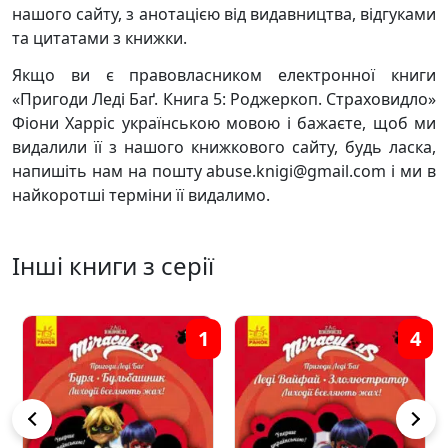
нашого сайту, з анотацією від видавництва, відгуками
та цитатами з книжки.
Якщо ви є правовласником електронної книги
«Пригоди Леді Баґ. Книга 5: Роджеркоп. Страховидло»
Фіони Харріс українською мовою і бажаєте, щоб ми
видалили її з нашого книжкового сайту, будь ласка,
напишіть нам на пошту abuse.knigi@gmail.com і ми в
найкоротші терміни її видалимо.
Інші книги з серії
1
4