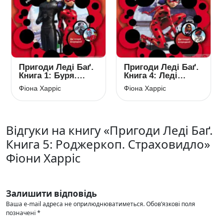
Пригоди Леді Баґ.
Пригоди Леді Баґ.
Книга 1: Буря.
Книга 4: Леді
Бульбашник
Вайфай.
Фіона Харріс
Фіона Харріс
Злолюстратор
Відгуки на книгу «Пригоди Леді Баґ.
Книга 5: Роджеркоп. Страховидло»
Фіони Харріс
Залишити відповідь
Ваша e-mail адреса не оприлюднюватиметься.
Обов’язкові поля
позначені
*