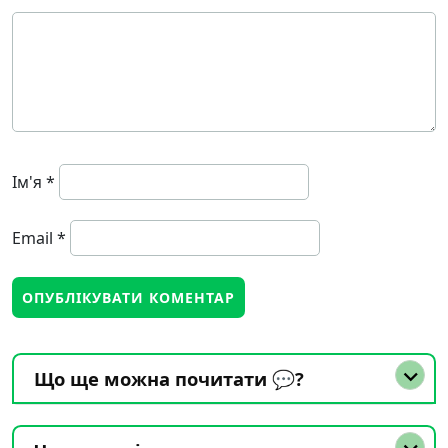
Ім'я
*
Email
*
Що ще можна почитати 💬?