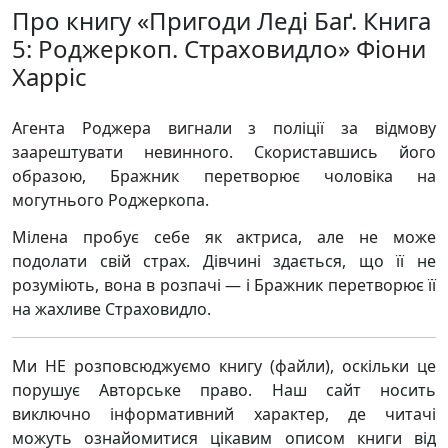
Про книгу «Пригоди Леді Баґ. Книга
5: Роджеркоп. Страховидло» Фіони
Харріс
Агента Роджера вигнали з поліції за відмову
заарештувати невинного. Скориставшись його
образою, Бражник перетворює чоловіка на
могутнього Роджеркопа.
Мілена пробує себе як актриса, але не може
подолати свій страх. Дівчині здається, що її не
розуміють, вона в розпачі — і Бражник перетворює її
на жахливе Страховидло.
Ми НЕ розповсюджуємо книгу (файли), оскільки це
порушує Авторське право. Наш сайт носить
виключно інформативний характер, де читачі
можуть ознайомитися цікавим описом книги від