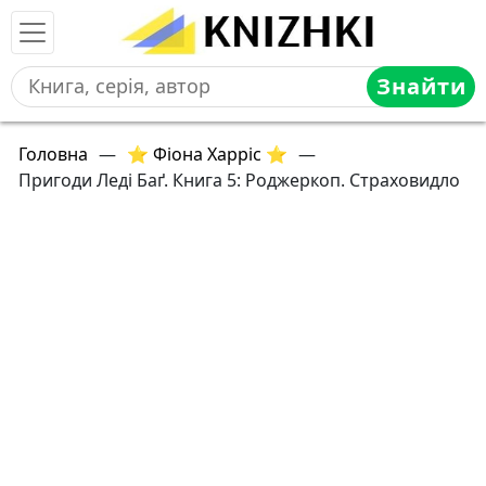
Знайти
Головна
—
⭐ Фіона Харріс ⭐
—
Пригоди Леді Баґ. Книга 5: Роджеркоп. Страховидло