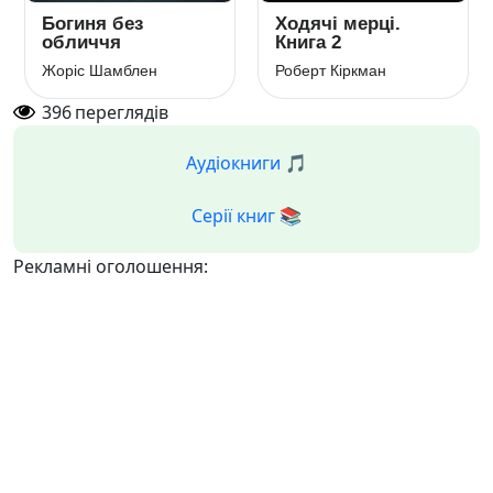
Богиня без
Ходячі мерці.
обличчя
Книга 2
Жоріс Шамблен
Роберт Кіркман
396
переглядів
Аудіокниги 🎵
Серії книг 📚
Рекламні оголошення: