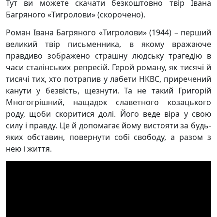
Тут ви можете скачати безкоштовно твір Івана
Багряного «Тигролови» (скорочено).
Роман Івана Багряного «Тигролови» (1944) – перший
великий твір письменника, в якому вражаюче
правдиво зображено страшну людську трагедію в
часи сталінських репресій. Герой роману, як тисячі й
тисячі тих, хто потрапив у лабети НКВС, приречений
канути у безвість, щезнути. Та не такий Григорій
Многогрішний, нащадок славетного козацького
роду, щоби скоритися долі. Його веде віра у свою
силу і правду. Це й допомагає йому вистояти за будь-
яких обставин, повернути собі свободу, а разом з
нею і життя.