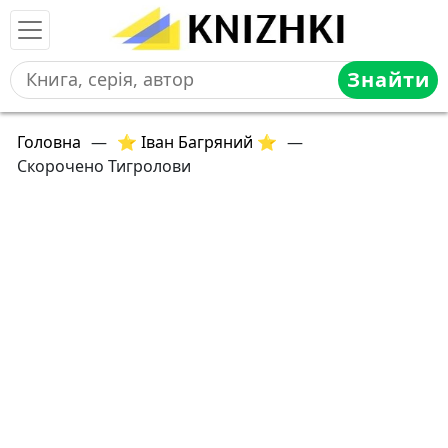
Знайти
Головна
—
⭐ Іван Багряний ⭐
—
Скорочено Тигролови