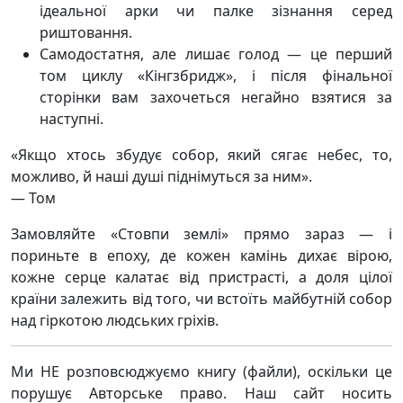
ідеальної арки чи палке зізнання серед
риштовання.
Самодостатня, але лишає голод — це перший
том циклу «Кінгзбридж», і після фінальної
сторінки вам захочеться негайно взятися за
наступні.
«Якщо хтось збудує собор, який сягає небес, то,
можливо, й наші душі піднімуться за ним».
— Том
Замовляйте «Стовпи землі» прямо зараз — і
пориньте в епоху, де кожен камінь дихає вірою,
кожне серце калатає від пристрасті, а доля цілої
країни залежить від того, чи встоїть майбутній собор
над гіркотою людських гріхів.
Ми НЕ розповсюджуємо книгу (файли), оскільки це
порушує Авторське право. Наш сайт носить