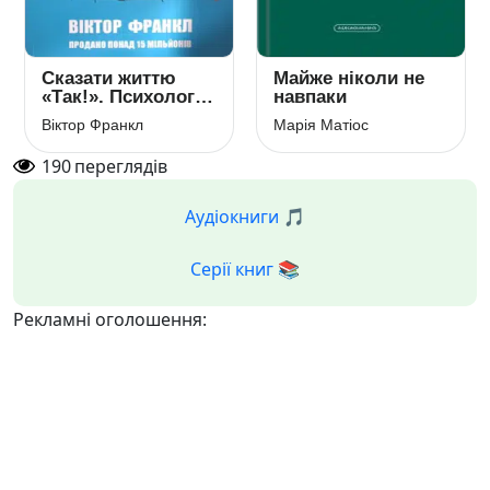
Сказати життю
Майже ніколи не
«Так!». Психолог у
навпаки
концтаборі
Віктор Франкл
Марія Матіос
190
переглядів
Аудіокниги 🎵
Серії книг 📚
Рекламні оголошення: