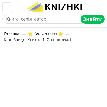
Знайти
Головна
—
⭐ Кен Фоллетт ⭐
—
Кінгзбридж. Книжка 1. Стовпи землі