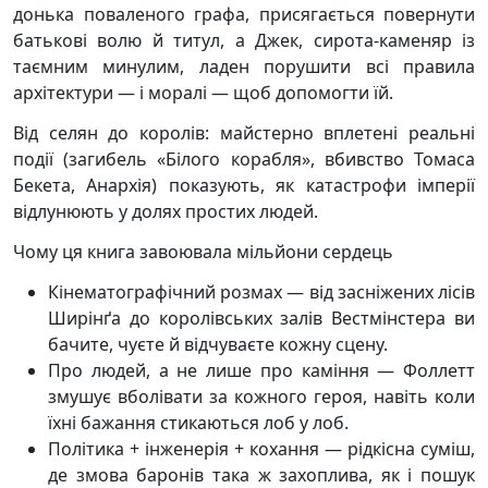
донька поваленого графа, присягається повернути
батькові волю й титул, а Джек, сирота-каменяр із
таємним минулим, ладен порушити всі правила
архітектури — і моралі — щоб допомогти їй.
Від селян до королів: майстерно вплетені реальні
події (загибель «Білого корабля», вбивство Томаса
Бекета, Анархія) показують, як катастрофи імперії
відлунюють у долях простих людей.
Чому ця книга завоювала мільйони сердець
Кінематографічний розмах — від засніжених лісів
Ширінґа до королівських залів Вестмінстера ви
бачите, чуєте й відчуваєте кожну сцену.
Про людей, а не лише про каміння — Фоллетт
змушує вболівати за кожного героя, навіть коли
їхні бажання стикаються лоб у лоб.
Політика + інженерія + кохання — рідкісна суміш,
де змова баронів така ж захоплива, як і пошук