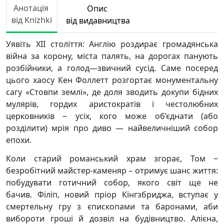
Анотація
Опис
від Knizhki
від видавництва
Уявіть XII століття: Англію роздирає громадянська
війна за корону, міста палять, на дорогах панують
розбійники, а голод—звичний сусід. Саме посеред
цього хаосу Кен Фоллетт розгортає монументальну
сагу «Стовпи землі», де доля зводить докупи бідних
мулярів, гордих аристократів і честолюбних
церковників ‒ усіх, кого може об’єднати (або
розділити) мрія про диво — найвеличніший собор
епохи.
Коли старий романський храм згорає, Том ‒
безробітний майстер-каменяр – отримує шанс життя:
побудувати готичний собор, якого світ ще не
бачив. Філіп, новий пріор Кінгзбриджа, вступає у
смертельну гру з єпископами та баронами, аби
вибороти гроші й дозвіл на будівництво. Алієна,