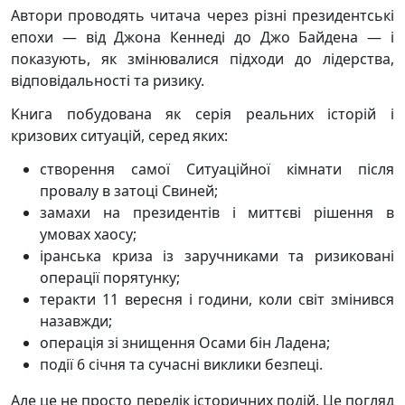
Автори проводять читача через різні президентські
епохи — від Джона Кеннеді до Джо Байдена — і
показують, як змінювалися підходи до лідерства,
відповідальності та ризику.
Книга побудована як серія реальних історій і
кризових ситуацій, серед яких:
створення самої Ситуаційної кімнати після
провалу в затоці Свиней;
замахи на президентів і миттєві рішення в
умовах хаосу;
іранська криза із заручниками та ризиковані
операції порятунку;
теракти 11 вересня і години, коли світ змінився
назавжди;
операція зі знищення Осами бін Ладена;
події 6 січня та сучасні виклики безпеці.
Але це не просто перелік історичних подій. Це погляд