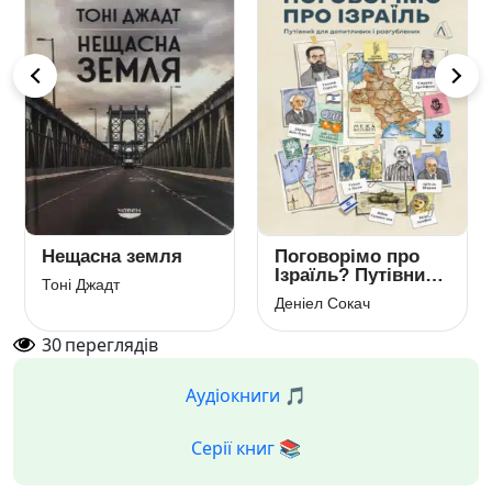
Нещасна земля
Поговорімо про
Ізраїль? Путівник
Тоні Джадт
для допитливих,
Деніел Сокач
розгублених і
розсерджених
30
переглядів
Аудіокниги 🎵
Серії книг 📚