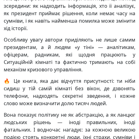
зсередини: як надходить інформація, хто її аналізує,
як президент приймає рішення, коли немає часу на
сумніви, і як навіть найменша помилка може змінити
хід історії.
Особливу увагу автори приділяють не лише самим
президентам, а й людям «у тіні» — аналітикам,
офіцерам, радникам, які щодня працюють у
Ситуаційній кімнаті та фактично тримають на собі
механізм кризового управління.
🔥 Це книга, яка дає відчуття присутності: ти ніби
сидиш у тій самій кімнаті без вікон, де дзвонять
телефони, надходять секретні зведення, і кожне
слово може визначити долю тисяч людей.
Вона показує політику не як абстракцію, а як ланцюг
людських рішень — іноді правильних, іноді
фатальних. І водночас нагадує: за кожною великою
подією стоять конкретні люди, їхні страхи, сумніви і