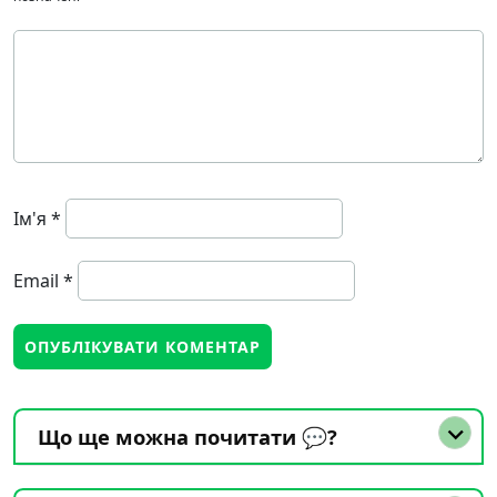
Ім'я
*
Email
*
Що ще можна почитати 💬?