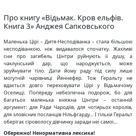
Про книгу «Відьмак. Кров ельфів.
Книга 3» Анджея Сапковського
Маленька Цірі – Дитя-Несподіванка – стала більшою
несподіванкою, ніж видавалося спочатку. Жахливі
сни про загибель Цінтри руйнують її душу, а
чаклунський дар, що народжується, може
зруйнувати тіло. Дати йому раду під силу лише
могутній чарівниці Йеннефер. Тож Ґеральту не
вдається довго переховувати Цірі у Відьмачому
Оселищі. Попереду небезпечна подорож, бо для
багатьох маленька княжна Цінтри – останній
аргумент: для Ради Чародіїв, для чотирьох королів,
для зловісних посланців Нільфгарду… І тільки Ґеральт
оберігає сіроволосу дівчинку заради неї самої…
Обережно! Ненормативна лексика!