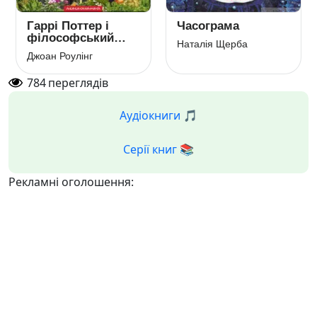
Гаррі Поттер і
Часограма
філософський
Наталія Щерба
камінь
Джоан Роулінг
784
переглядів
Аудіокниги 🎵
Серії книг 📚
Рекламні оголошення: