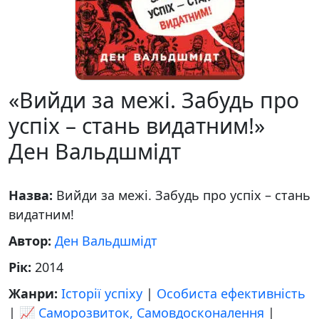
«Вийди за межі. Забудь про
успіх – стань видатним!»
Ден Вальдшмідт
Назва:
Вийди за межі. Забудь про успіх – стань
видатним!
Автор:
Ден Вальдшмідт
Рік:
2014
Жанри:
Історії успіху
|
Особиста ефективність
|
📈 Саморозвиток, Самовдосконалення
|