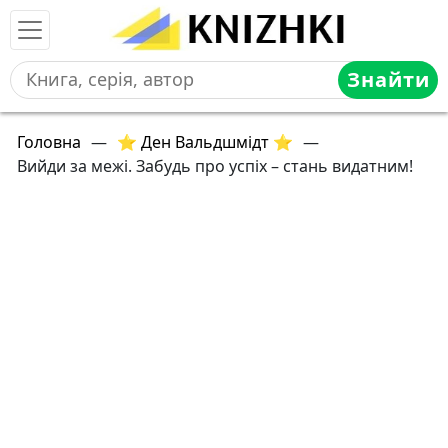
Знайти
Головна
—
⭐ Ден Вальдшмідт ⭐
—
Вийди за межі. Забудь про успіх – стань видатним!