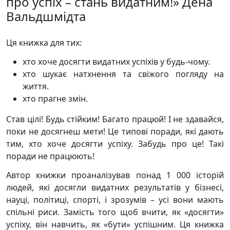
про успіх – стань видатним!» Дена
Вальдшмідта
Ця книжка для тих:
хто хоче досягти видатних успіхів у будь-чому.
хто шукає натхнення та свіжого погляду на
життя.
хто прагне змін.
Став цілі! Будь стійким! Багато працюй! І не здавайся,
поки не досягнеш мети! Це типові поради, які дають
тим, хто хоче досягти успіху. Забудь про це! Такі
поради не працюють!
Автор книжки проаналізував понад 1 000 історій
людей, які досягли видатних результатів у бізнесі,
науці, політиці, спорті, і зрозумів – усі вони мають
спільні риси. Замість того щоб вчити, як «досягти»
успіху, він навчить, як «бути» успішним. Ця книжка