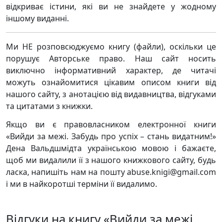
відкриває істини, які ви не знайдете у жодному
іншому виданні.
Ми НЕ розповсюджуємо книгу (файли), оскільки це
порушує Авторське право. Наш сайт носить
виключно інформативний характер, де читачі
можуть ознайомитися цікавим описом книги від
нашого сайту, з анотацією від видавництва, відгуками
та цитатами з книжки.
Якщо ви є правовласником електронної книги
«Вийди за межі. Забудь про успіх – стань видатним!»
Дена Вальдшмідта українською мовою і бажаєте,
щоб ми видалили її з нашого книжкового сайту, будь
ласка, напишіть нам на пошту abuse.knigi@gmail.com
і ми в найкоротші терміни її видалимо.
Відгуки на книгу «Вийди за межі.