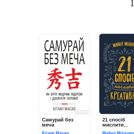
Самурай без
21 спосіб
меча
мислити
креативно
Кітамі Масао
Майкл Міхалко