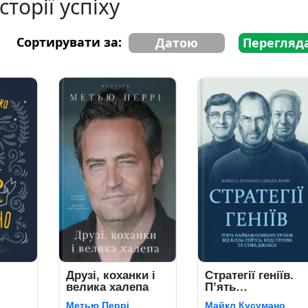
Історії успіху
Сортирувати за:
Датою
Перегляд
Друзі, коханки і
Стратегії геніїв.
велика халепа
П’ять
найважливіших
Метью Перрі
Майкл Кусумано