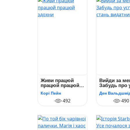
Живи працюй
Вийди за ме
працюй працюй
Забудь про 
здохни
– стань
Корі Пейн
Ден Вальдшмі
видатним!
492
490