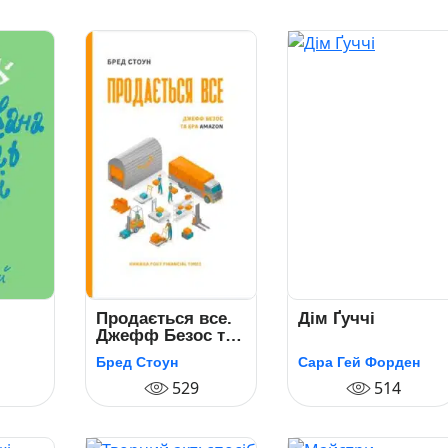
Продається все.
Дім Ґуччі
Джефф Безос та
ера Amazon
Бред Стоун
Сара Гей Форден
529
514