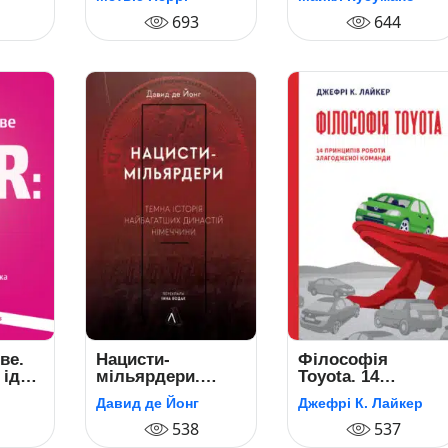
уроків від Білла
693
Ґейтса, Енді
644
Ґроува та Стіва
Джобса
ве.
Нацисти-
Філософія
 ідея
мільярдери.
Toyota. 14
Темна історія
принципів роботи
Давид де Йонг
Джефрі К. Лайкер
найбагатших
злагодженої
династій
538
команди
537
Німеччини