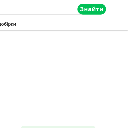
Знайти
добірки