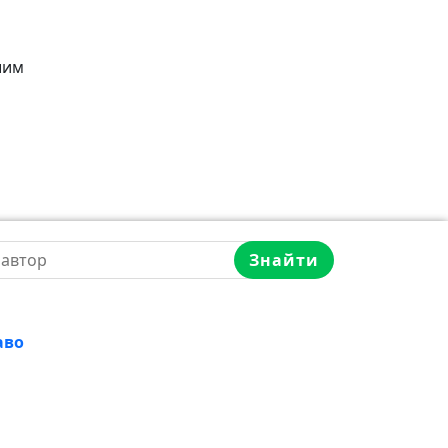
шим
Знайти
аво