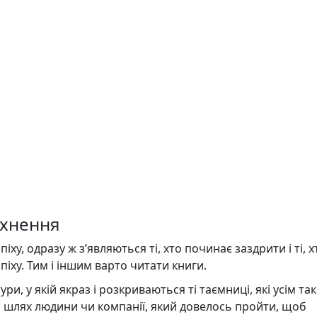
атхнення
ху, одразу ж з’являються ті, хто починає заздрити і ті, х
піху. Тим і іншим варто читати книги.
ури, у якій якраз і розкриваються ті таємниці, які усім так
ь шлях людини чи компанії, який довелось пройти, щоб