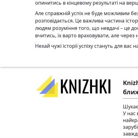
опинитись в кінцевому результаті на верш
Але справжній успіх не буде можливим без
розповідається. Це важлива частина істор
людям розуміння того, що невдачі – це дос
вчитись, їх варто враховувати, але через 
Нехай чужі історії успіху стануть для вас
Kniz
бли
Шукає
У нас 
найкр
заруб
завжд