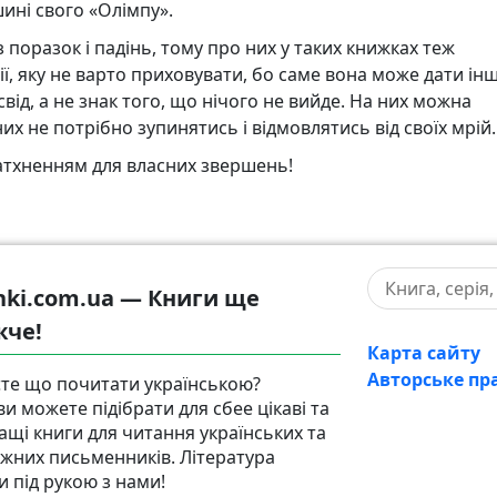
ині свого «Олімпу».
 поразок і падінь, тому про них у таких книжках теж
ії, яку не варто приховувати, бо саме вона може дати ін
від, а не знак того, що нічого не вийде. На них можна
них не потрібно зупинятись і відмовлятись від своїх мрій.
 натхненням для власних звершень!
hki.com.ua — Книги ще
жче!
Карта сайту
Авторське пр
те що почитати українською?
ви можете підібрати для сбее цікаві та
ащі книги для читання українських та
іжних письменників. Література
и під рукою з нами!