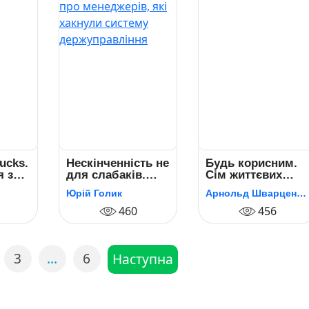
bucks.
Нескінченність не
Будь корисним.
я з
для слабаків.
Сім життєвих
Книга про
правил
Юрій Голик
Арнольд Шварценеґґер
менеджерів, які
хакнули систему
460
456
держуправління
3
…
6
Наступна