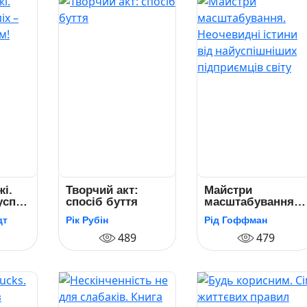
жі.
Творчий акт:
Майстри
успіх
спосіб буття
масштабування.
Неочевидні
дт
Рік Рубін
Рід Гоффман
істини від
489
найуспішніших
479
підприємців світу