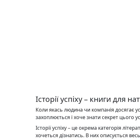
Історії успіху – книги для н
Коли якась людина чи компанія досягає успі
захоплюється і хоче знати секрет цього ус
Історії успіху – це окрема категорія літерат
хочеться дізнатись. В них описується вес