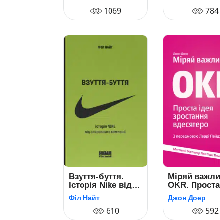
1069
784
Взуття-буття.
Міряй важли
Історія Nike від
OKR. Проста
засновника
зростання
Філ Найт
Джон Доер
компанії
вдесятеро
610
592