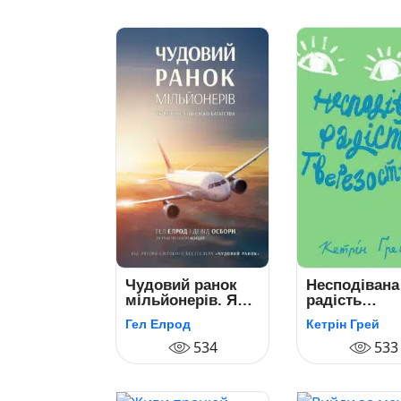
Чудовий ранок
Несподівана
мільйонерів. Як
радість
не проспати своє
тверезості
Гел Елрод
Кетрін Грей
багатство
534
533