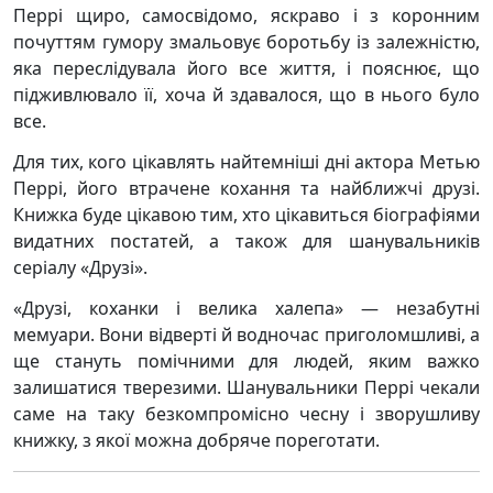
Перрі щиро, самосвідомо, яскраво і з коронним
почуттям гумору змальовує боротьбу із залежністю,
яка переслідувала його все життя, і пояснює, що
підживлювало її, хоча й здавалося, що в нього було
все.
Для тих, кого цікавлять найтемніші дні актора Метью
Перрі, його втрачене кохання та найближчі друзі.
Книжка буде цікавою тим, хто цікавиться біографіями
видатних постатей, а також для шанувальників
серіалу «Друзі».
«Друзі, коханки і велика халепа» — незабутні
мемуари. Вони відверті й водночас приголомшливі, а
ще стануть помічними для людей, яким важко
залишатися тверезими. Шанувальники Перрі чекали
саме на таку безкомпромісно чесну і зворушливу
книжку, з якої можна добряче пореготати.