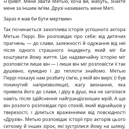
«Привіт. Мене звати Метью, хоча ви, мабуть, знаєте
мене за іншим ім’ям. Друзі називають мене Меті.
Зараз я мав би бути мертвим»
Так починається захоплива історія успішного актора
Метью Перрі. Він розповідає про себе: від дитячих
прагнень — до слави, залежності й одужання від неї
після одного страшного інциденту, який міг би
коштувати йому життя. Цю надзвичайну історію міг
розповісти лише він — і лише він міг розповісти її так
душевно, кумедно і до теплоти знайомо. Метью
Перрі показує нам розбиту сім’ю, у якій він виріс (і був
покинутий напризволяще), жагу визнання, яка
привела його до слави, і діру в душі, яка не загоїлася
навіть після здійснення найграндіозніших мрій. А ще
він розлого розповідає про спокій, який віднайшов у
тверезості, і ділиться враженнями від повсюдності
«Друзів». Метью розповідає історії про акторів цього
ситкому й інших зірок, які зустрілися йому на шляху.