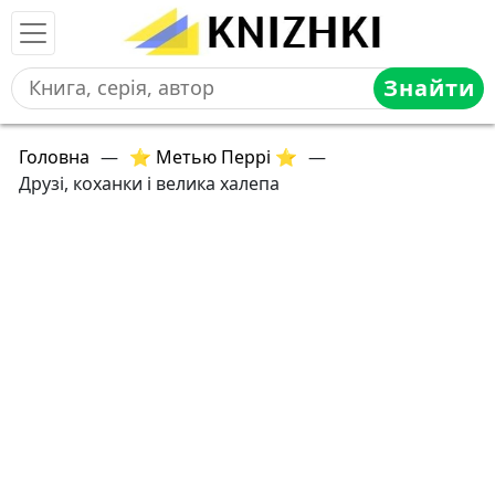
Знайти
Головна
—
⭐ Метью Перрі ⭐
—
Друзі, коханки і велика халепа