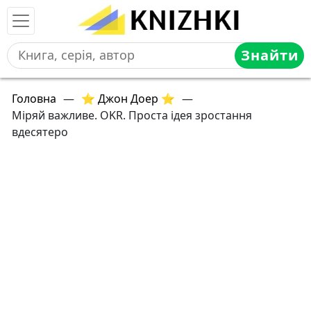
Знайти
Головна
—
⭐ Джон Доер ⭐
—
Міряй важливе. OKR. Проста ідея зростання
вдесятеро