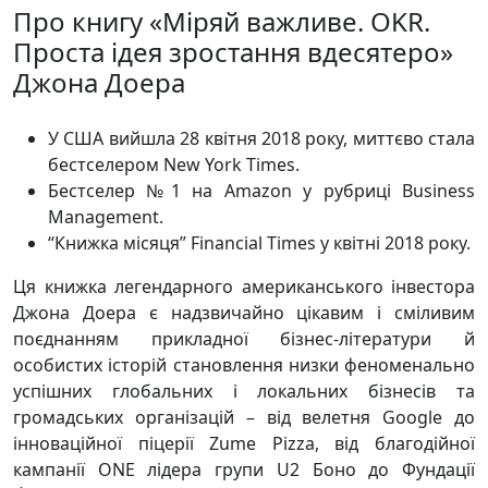
Про книгу «Міряй важливе. OKR.
Проста ідея зростання вдесятеро»
Джона Доера
У США вийшла 28 квітня 2018 року, миттєво стала
бестселером New York Times.
Бестселер №1 на Amazon у рубриці Business
Management.
“Книжка місяця” Financial Times у квітні 2018 року.
Ця книжка легендарного американського інвестора
Джона Доера є надзвичайно цікавим і сміливим
поєднанням прикладної бізнес-літератури й
особистих історій становлення низки феноменально
успішних глобальних і локальних бізнесів та
громадських організацій – від велетня Google до
інноваційної піцерії Zume Pizza, від благодійної
кампанії ONE лідера групи U2 Боно до Фундації