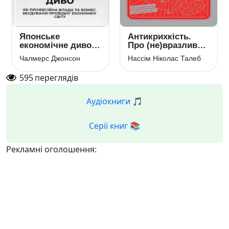
Японське
Антикрихкість.
економічне диво.
Про (не)вразливе у
Як професійна
реальному житті
Чалмерс Джонсон
Нассім Ніколас Талеб
влада та бізнес
збудували
595
переглядів
провідну
економіку світу
Аудіокниги 🎵
Серії книг 📚
Рекламні оголошення: