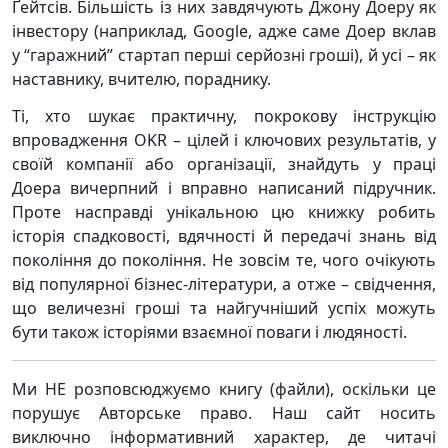
Ґейтсів. Більшість із них завдячують Джону Доеру як
інвестору (наприклад, Google, адже саме Доер вклав
у “гаражний” стартап перші серйозні гроші), й усі – як
наставнику, вчителю, пораднику.
Ті, хто шукає практичну, покрокову інструкцію
впровадження OKR – цілей і ключових результатів, у
своїй компанії або організації, знайдуть у праці
Доера вичерпний і вправно написаний підручник.
Проте насправді унікальною цю книжку робить
історія спадковості, вдячності й передачі знань від
покоління до покоління. Не зовсім те, чого очікують
від популярної бізнес-літератури, а отже – свідчення,
що величезні гроші та найгучніший успіх можуть
бути також історіями взаємної поваги і людяності.
Ми НЕ розповсюджуємо книгу (файли), оскільки це
порушує Авторське право. Наш сайт носить
виключно інформативний характер, де читачі