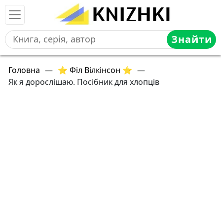
Знайти
Головна
—
⭐ Філ Вілкінсон ⭐
—
Як я дорослішаю. Посібник для хлопців