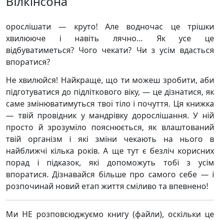
Вілкінсона
орослішати — круто! Але водночас це трішки
хвилююче і навіть лячно… Як усе це
відбуватиметься? Чого чекати? Чи з усім вдасться
впоратися?
Не хвилюйся! Найкраще, що ти можеш зробити, аби
підготуватися до підліткового віку, — це дізнатися, як
саме змінюватимуться твої тіло і почуття. Ця книжка
— твій провідник у мандрівку дорослішання. У ній
просто й зрозуміло пояснюється, як влаштований
твій організм і які зміни чекають на нього в
найближчі кілька років. А ще тут є безліч корисних
порад і підказок, які допоможуть тобі з усім
впоратися. Дізнавайся більше про самого себе — і
розпочинай новий етап життя сміливо та впевнено!
Ми НЕ розповсюджуємо книгу (файли), оскільки це