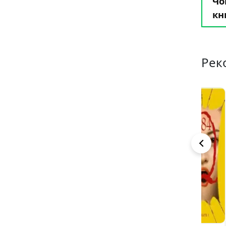
Чо
кн
Рек