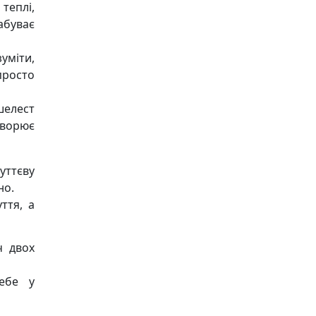
теплі,
абуває
зуміти,
росто
елест
творює
уттєву
но.
ття, а
ч двох
ебе у