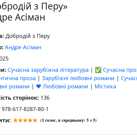
бродій з Перу»
дре Асіман
а:
Добродій з Перу
р:
Андре Асіман
025
ри:
Сучасна зарубіжна література
|
✅ Сучасна про
нтична проза
|
Зарубіжні любовні романи
|
Сучас
вні романи
|
❤️ Любовні романи
|
Містика
ість сторінок:
136
:
978-617-8287-80-1
ити:
(
1
голос, в середньому:
5
з 5)