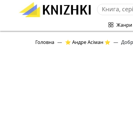
Жанри
Головна
—
⭐ Андре Асіман ⭐
—
Добр