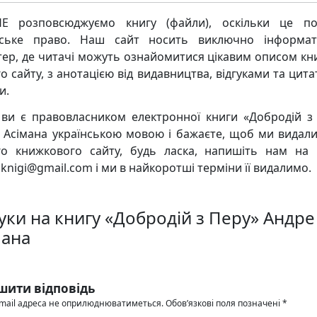
Е розповсюджуємо книгу (файли), оскільки це по
рське право. Наш сайт носить виключно інформат
тер, де читачі можуть ознайомитися цікавим описом кни
о сайту, з анотацією від видавництва, відгуками та цита
и.
ви є правовласником електронної книги «Добродій з
 Асімана українською мовою і бажаєте, щоб ми видалил
о книжкового сайту, будь ласка, напишіть нам на
knigi@gmail.com і ми в найкоротші терміни її видалимо.
гуки на книгу «Добродій з Перу» Андре
мана
шити відповідь
mail адреса не оприлюднюватиметься.
Обов’язкові поля позначені
*