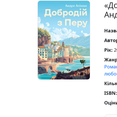
«До
Ан
Назв
Авто
Рік:
2
Жан
Рома
любо
Кільк
ISBN
Оцін