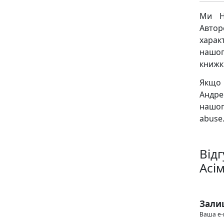
Ми Н
Авто
харак
нашог
книжк
Якщо 
Андре
нашог
abuse.
Від
Асі
Зали
Ваша e-