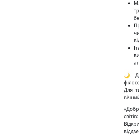
Ма
т
б
Пр
ч
в
І
в
ат
🌙 Дл
філосо
Для т
вічни
«Добр
світів
Відк
віддзе