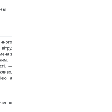
на
инного
 вітру,
мена з
ним.
сті, —
жливо,
ією, а
ечення