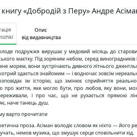
 книгу «Добродій з Перу» Андре Асіма
тація
Опис
nizhki
від видавництва
лоде подружжя вирушає у медовий місяць до старов
ського маєтку. Під зоряним небом, серед виноградників і
хне морем, вони зустрічають дивного літнього джентль
 котрий здається знайомим — і водночас зовсім нереаль
озповідає їм історію, що змінює сприйняття реально
ію про життя, яке могло бути, про любов, яку вони, мо
ереживали, і про час, що не рухається прямою лін
яє, наче танець душ.
му варто прочитати
етична проза. Асіман володіє словом як ніхто — його р
учать, немов музика, що змушує серце сповільнити хід.