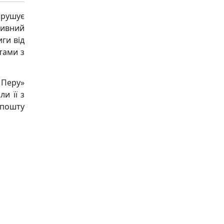
рушує
ивний
ги від
тами з
 Перу»
и її з
 пошту