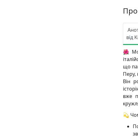
Про
Ано
від K
🌺 Мо
італій
що па
Перу,
Він р
істор
вже п
кружл
💫 Чо
По
зв