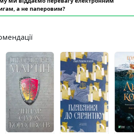
му ми віддаємо перевагу електронним
игам, а не паперовим?
омендації