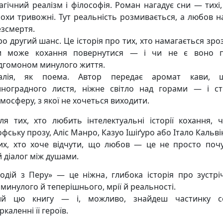
гічний реалізм і філософія. Роман нагадує сни — тихі, 
рохи тривожні. Тут реальність розмивається, а любов н
езсмертя.
о другий шанс. Це історія про тих, хто намагається зро
и може кохання повернутися — і чи не є воно п
ідгомоном минулого життя.
талія, як поема. Автор передає аромат кави, ш
иноградного листя, ніжне світло над горами — і с
мосферу, з якої не хочеться виходити.
я тих, хто любить інтелектуальні історії кохання, ч
фську прозу, Аліс Манро, Казуо Ішіґуро або Італо Кальві
их, хто хоче відчути, що любов — це не просто почу
й діалог між душами.
одій з Перу» — це ніжна, глибока історія про зустрі
: минулого й теперішнього, мрії й реальності.
рий цю книгу — і, можливо, знайдеш частинку с
ркаленні її героїв.