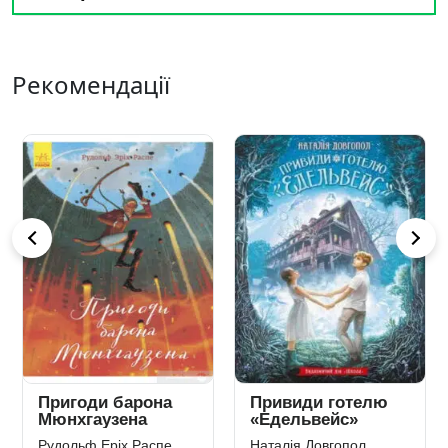
Рекомендації
Пригоди барона
Привиди готелю
Мюнхгаузена
«Едельвейс»
Рудольф Еріх Распе
Наталія Довгопол