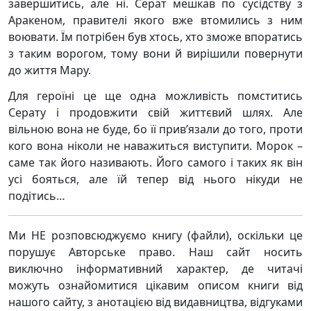
завершитись, але ні. Серат мешкав по сусідству з
Аракеном, правителі якого вже втомились з ним
воювати. Їм потрібен був хтось, хто зможе впоратись
з таким ворогом, тому вони й вирішили повернути
до життя Мару.
Для героїні це ще одна можливість помститись
Серату і продовжити свій життєвий шлях. Але
вільною вона не буде, бо її прив’язали до того, проти
кого вона ніколи не наважиться виступити. Морок –
саме так його називають. Його самого і таких як він
усі бояться, але їй тепер від нього нікуди не
подітись…
Ми НЕ розповсюджуємо книгу (файли), оскільки це
порушує Авторське право. Наш сайт носить
виключно інформативний характер, де читачі
можуть ознайомитися цікавим описом книги від
нашого сайту, з анотацією від видавництва, відгуками