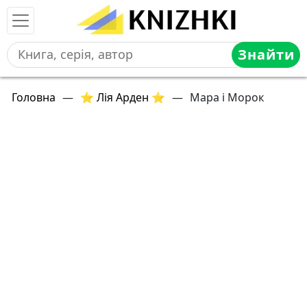
Знайти
Головна
—
⭐ Лія Арден ⭐
—
Мара і Морок