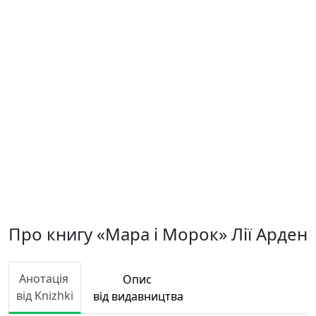
Про книгу «Мара і Морок» Лії Арден
Анотація
Опис
від Knizhki
від видавництва