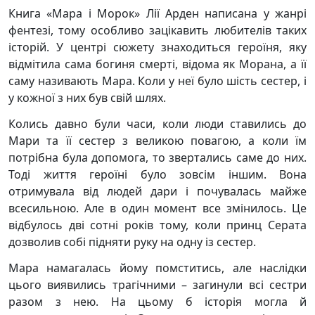
Книга «Мара і Морок» Лії Арден написана у жанрі
фентезі, тому особливо зацікавить любителів таких
історій. У центрі сюжету знаходиться героїня, яку
відмітила сама богиня смерті, відома як Морана, а її
саму називають Мара. Коли у неї було шість сестер, і
у кожної з них був свій шлях.
Колись давно були часи, коли люди ставились до
Мари та її сестер з великою повагою, а коли їм
потрібна була допомога, то звертались саме до них.
Тоді життя героїні було зовсім іншим. Вона
отримувала від людей дари і почувалась майже
всесильною. Але в один момент все змінилось. Це
відбулось дві сотні років тому, коли принц Серата
дозволив собі підняти руку на одну із сестер.
Мара намагалась йому помститись, але наслідки
цього виявились трагічними – загинули всі сестри
разом з нею. На цьому б історія могла й