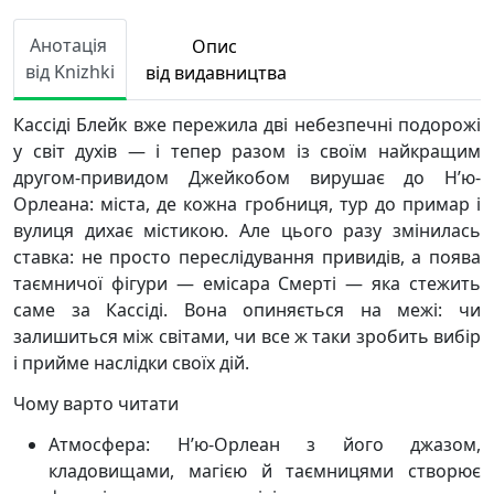
Анотація
Опис
від Knizhki
від видавництва
Кассіді Блейк вже пережила дві небезпечні подорожі
у світ духів — і тепер разом із своїм найкращим
другом-привидом Джейкобом вирушає до Н’ю-
Орлеана: міста, де кожна гробниця, тур до примар і
вулиця дихає містикою. Але цього разу змінилась
ставка: не просто переслідування привидів, а поява
таємничої фігури — емісара Смерті — яка стежить
саме за Кассіді. Вона опиняється на межі: чи
залишиться між світами, чи все ж таки зробить вибір
і прийме наслідки своїх дій.
Чому варто читати
Атмосфера: Н’ю-Орлеан з його джазом,
кладовищами, магією й таємницями створює