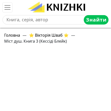
Знайти
Головна
—
⭐ Вікторія Шваб ⭐
—
Міст душ. Книга 3 (Кессіді Блейк)