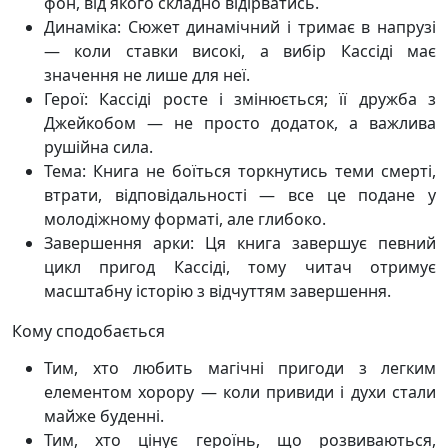
фон, від якого складно відірватись.
Динаміка: Сюжет динамічний і тримає в напрузі
— коли ставки високі, а вибір Кассіді має
значення не лише для неї.
Герої: Кассіді росте і змінюється; її дружба з
Джейкобом — не просто додаток, а важлива
рушійна сила.
Тема: Книга не боїться торкнутись теми смерті,
втрати, відповідальності — все це подане у
молодіжному форматі, але глибоко.
Завершення арки: Ця книга завершує певний
цикл пригод Кассіді, тому читач отримує
масштабну історію з відчуттям завершення.
Кому сподобається
Тим, хто любить магічні пригоди з легким
елементом хорору — коли привиди і духи стали
майже буденні.
Тим, хто цінує героїнь, що розвиваються,