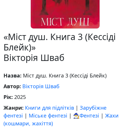
«Міст душ. Книга 3 (Кессіді
Блейк)»
Вікторія Шваб
Назва:
Міст душ. Книга 3 (Кессіді Блейк)
Автор:
Вікторія Шваб
Рік:
2025
Жанри:
Книги для підлітків
|
Зарубіжне
фентезі
|
Міське фентезі
|
🧙‍♂️Фентезі
|
Жахи
(кошмари, жахіття)