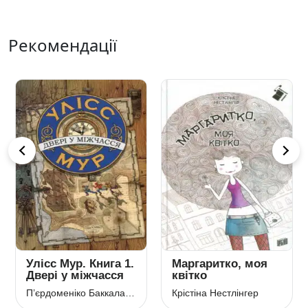
Рекомендації
Улісс Мур. Книга 1.
Маргаритко, моя
Двері у міжчасся
квітко
П’єрдоменіко Баккаларіо
Крістіна Нестлінгер