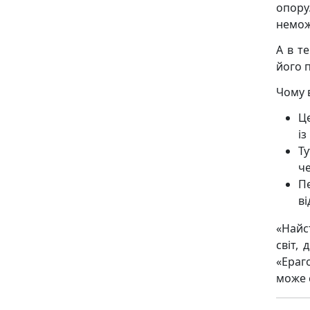
опору
немож
А в т
його п
Чому 
Ц
і
Ту
че
П
ві
«Найс
світ,
«Ераг
може 