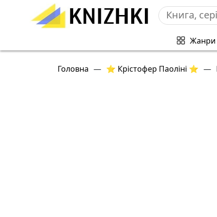
Жанри
Головна
—
⭐ Крістофер Паоліні ⭐
—