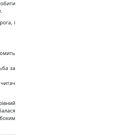
робити
.
ога, і
йомить
тьба за
 читач
рівний
балася
ибоким