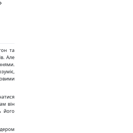
»
гон та
в. Але
ннями.
озуміє,
новими
чатися
ам він
ь його
ідером