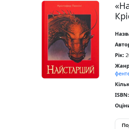
«На
Крі
Назв
Авто
Рік:
2
Жан
фенте
Кільк
ISBN
Оцін
По