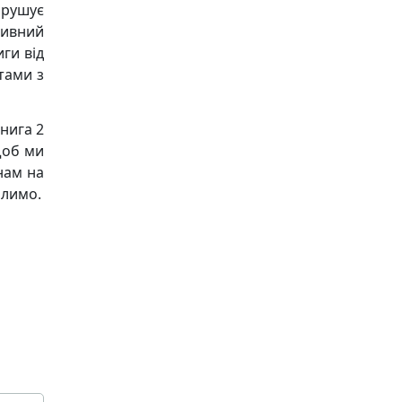
рушує
ивний
ги від
тами з
нига 2
щоб ми
нам на
алимо.