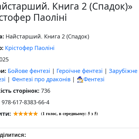
йстарший. Книга 2 (Спадок)»
стофер Паоліні
а:
Найстарший. Книга 2 (Спадок)
р:
Крістофер Паоліні
025
ри:
Бойове фентезі
|
Героїчне фентезі
|
Зарубіжне
зі
|
Фентезі про драконів
|
🧙‍♂️Фентезі
ість сторінок:
736
:
978-617-8383-66-4
ити:
(
1
голос, в середньому:
5
з 5)
ділитися: