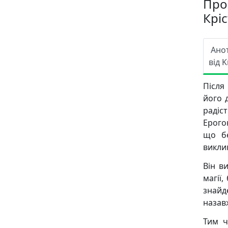
Про
Крі
Ано
від K
Після
його 
радіс
Ерогон
що бе
викли
Він в
магії
знайд
назав
Тим ч