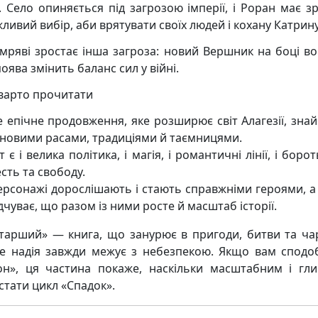
. Село опиняється під загрозою імперії, і Роран має з
ливий вибір, аби врятувати своїх людей і кохану Катрину
емряві зростає інша загроза: новий Вершник на боці вор
оява змінить баланс сил у війні.
варто прочитати
е епічне продовження, яке розширює світ Алагезії, зна
з новими расами, традиціями й таємницями.
т є і велика політика, і магія, і романтичні лінії, і боро
сть та свободу.
ерсонажі дорослішають і стають справжніми героями, а
дчуває, що разом із ними росте й масштаб історії.
тарший» — книга, що занурює в пригоди, битви та ча
 де надія завжди межує з небезпекою. Якщо вам сподо
он», ця частина покаже, наскільки масштабним і гл
стати цикл «Спадок».