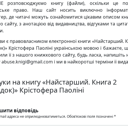
Е розповсюджуємо книгу (файли), оскільки це по
рське право. Наш сайт носить виключно інформат
тер, де читачі можуть ознайомитися цікавим описом кни
о сайту, з анотацією від видавництва, відгуками та цита
и.
ви є правовласником електронної книги «Найстарший. К
ок)» Крістофера Паоліні українською мовою і бажаєте, 
или її з нашого книжкового сайту, будь ласка, напишіть 
 abuse.knigi@gmail.com і ми в найкоротші терміни її вид
гуки на книгу «Найстарший. Книга 2
док)» Крістофера Паоліні
шити відповідь
mail адреса не оприлюднюватиметься.
Обов’язкові поля позначені
*