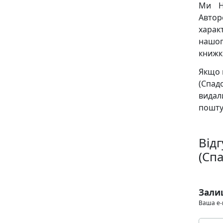
Ми Н
Авто
харак
нашог
книжк
Якщо 
(Спад
видал
пошту
Від
(Спа
Зали
Ваша e-