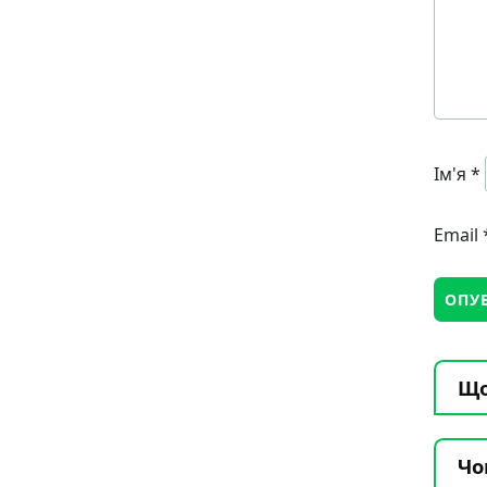
Ім'я
*
Email
Що
Чо