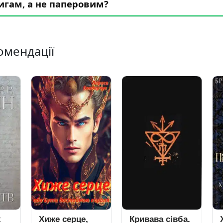
игам, а не паперовим?
омендації
же серце,
Кривава сівба.
Хроніки