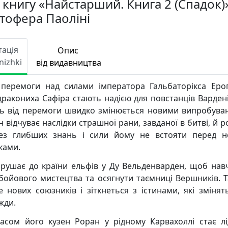
 книгу «Найстарший. Книга 2 (Спадок)
стофера Паоліні
тація
Опис
nizhki
від видавництва
 перемоги над силами імператора Гальбаторікса Еро
дракониха Сафіра стають надією для повстанців Вардені
ть від перемоги швидко змінюється новими випробува
 відчуває наслідки страшної рани, завданої в битві, й р
з глибших знань і сили йому не встояти перед 
ками.
ирушає до країни ельфів у Ду Вельденварден, щоб нав
, бойового мистецтва та осягнути таємниці Вершників. Т
е нових союзників і зіткнеться з істинами, які змінят
жди.
асом його кузен Роран у рідному Карвахоллі стає л