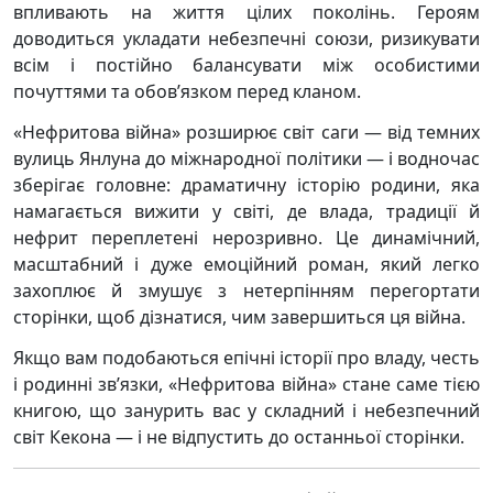
впливають на життя цілих поколінь. Героям
доводиться укладати небезпечні союзи, ризикувати
всім і постійно балансувати між особистими
почуттями та обов’язком перед кланом.
«Нефритова війна» розширює світ саги — від темних
вулиць Янлуна до міжнародної політики — і водночас
зберігає головне: драматичну історію родини, яка
намагається вижити у світі, де влада, традиції й
нефрит переплетені нерозривно. Це динамічний,
масштабний і дуже емоційний роман, який легко
захоплює й змушує з нетерпінням перегортати
сторінки, щоб дізнатися, чим завершиться ця війна.
Якщо вам подобаються епічні історії про владу, честь
і родинні зв’язки, «Нефритова війна» стане саме тією
книгою, що занурить вас у складний і небезпечний
світ Кекона — і не відпустить до останньої сторінки.