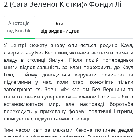
2 (Сага Зеленої Кістки)» Фонди Лі
Анотація
Опис
від Knizhki
від видавництва
У центрі сюжету знову опиняється родина Каул,
лідери клану Без Вершини, які намагаються втримати
владу в столиці Янлуні. Після подій попередньої
книги відповідальність за клан переходить до Каул
Гіло, і йому доводиться керувати родиною та
підлеглими у час, коли старі конфлікти тільки
загострюються. Зовні між кланом Без Вершини та
їхнім головним суперником — кланом Гори — нібито
встановлюється мир, але насправді боротьба
переходить у приховану форму: політичні інтриги,
шпигунство, підкуп і таємні операції.
Тим часом світ за межами Кекона починає дедалі