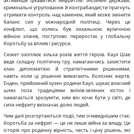
активніше цікавитися нефритом. Іноземні держави,
кримінальні угруповання й контрабандисти прагнуть
отримати контроль над каменем, який може змінити
баланс сил у міжнародній політиці. Через це
конфлікт, що колись був локальною вуличною
війною кланів, поступово переростає у глобальну
боротьбу за вплив і ресурси.
Сюжет охоплює кілька років життя героїв. Каул Шае
веде складну політичну гру, намагаючись захистити
клан дипломатією й стратегічними рішеннями,
навіть коли ці рішення вимагають болісних жертв.
Енден, прийомний кузен родини Каул, шукає власний
шлях поза традиціями воїнів-зелених кісток і
намагається зрозуміти, ким він хоче бути у світі, де
сила нефриту визначає долю людей.
Чим далі розгортаються події, тим очевиднішим стає:
боротьба за нефрит — це не лише війна за владу. Це
історія про родинну вірність, честь і ціну рішень, які