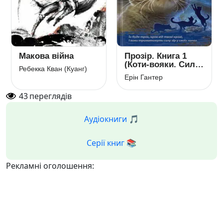
Макова війна
Прозір. Книга 1
(Коти-вояки. Сила
Ребекка Кван (Куанг)
трьох)
Ерін Гантер
43
переглядів
Аудіокниги 🎵
Серії книг 📚
Рекламні оголошення: