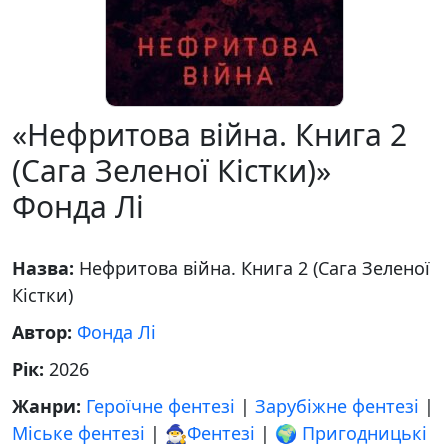
«Нефритова війна. Книга 2
(Сага Зеленої Кістки)»
Фонда Лі
Назва:
Нефритова війна. Книга 2 (Сага Зеленої
Кістки)
Автор:
Фонда Лі
Рік:
2026
Жанри:
Героїчне фентезі
|
Зарубіжне фентезі
|
Міське фентезі
|
🧙‍♂️Фентезі
|
🌍 Пригодницькі