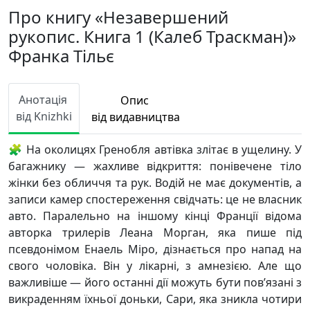
Про книгу «Незавершений
рукопис. Книга 1 (Калеб Траскман)»
Франка Тільє
Анотація
Опис
від Knizhki
від видавництва
🧩 На околицях Гренобля автівка злітає в ущелину. У
багажнику — жахливе відкриття: понівечене тіло
жінки без обличчя та рук. Водій не має документів, а
записи камер спостереження свідчать: це не власник
авто. Паралельно на іншому кінці Франції відома
авторка трилерів Леана Морган, яка пише під
псевдонімом Енаель Міро, дізнається про напад на
свого чоловіка. Він у лікарні, з амнезією. Але що
важливіше — його останні дії можуть бути пов’язані з
викраденням їхньої доньки, Сари, яка зникла чотири