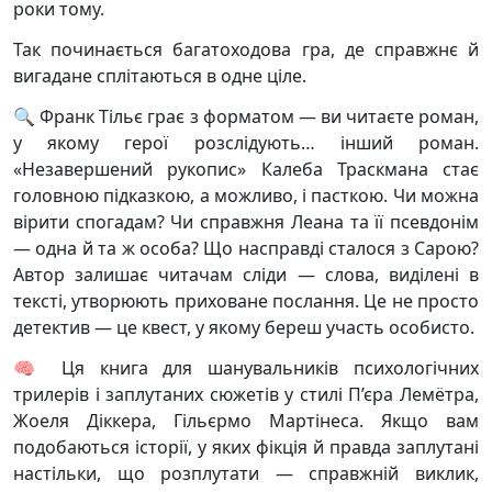
роки тому.
Так починається багатоходова гра, де справжнє й
вигадане сплітаються в одне ціле.
🔍 Франк Тільє грає з форматом — ви читаєте роман,
у якому герої розслідують… інший роман.
«Незавершений рукопис» Калеба Траскмана стає
головною підказкою, а можливо, і пасткою. Чи можна
вірити спогадам? Чи справжня Леана та її псевдонім
— одна й та ж особа? Що насправді сталося з Сарою?
Автор залишає читачам сліди — слова, виділені в
тексті, утворюють приховане послання. Це не просто
детектив — це квест, у якому береш участь особисто.
🧠 Ця книга для шанувальників психологічних
трилерів і заплутаних сюжетів у стилі П’єра Лемётра,
Жоеля Діккера, Гільєрмо Мартінеса. Якщо вам
подобаються історії, у яких фікція й правда заплутані
настільки, що розплутати — справжній виклик,