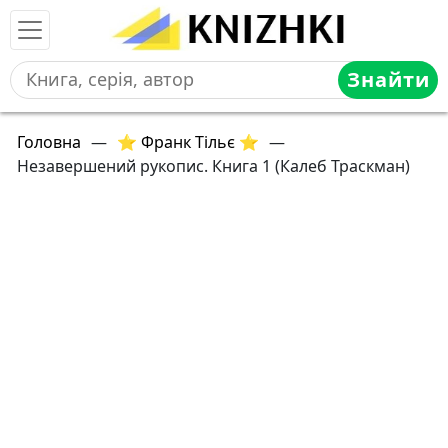
Знайти
Головна
—
⭐ Франк Тільє ⭐
—
Незавершений рукопис. Книга 1 (Калеб Траскман)