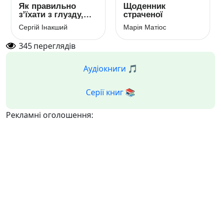
Як правильно
Щоденник
з’їхати з глузду,
страченої
або посібник з
Сергій Інакший
Марія Матіос
божевілля
345
переглядів
Аудіокниги 🎵
Серії книг 📚
Рекламні оголошення: