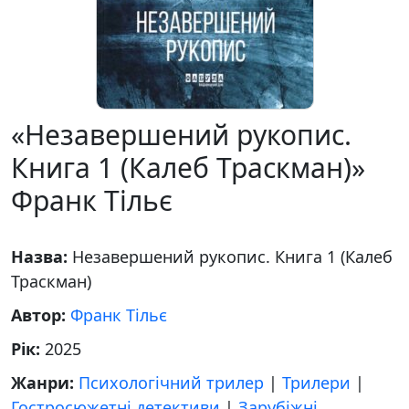
«Незавершений рукопис.
Книга 1 (Калеб Траскман)»
Франк Тільє
Назва:
Незавершений рукопис. Книга 1 (Калеб
Траскман)
Автор:
Франк Тільє
Рік:
2025
Жанри:
Психологічний трилер
|
Трилери
|
Гостросюжетні детективи
|
Зарубіжні