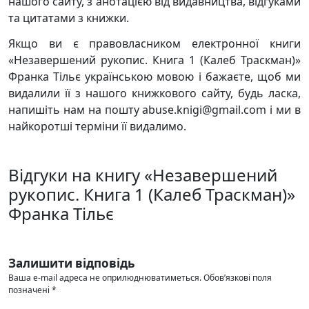
нашого сайту, з анотацією від видавництва, відгуками
та цитатами з книжки.
Якщо ви є правовласником електронної книги
«Незавершений рукопис. Книга 1 (Калеб Траскман)»
Франка Тільє українською мовою і бажаєте, щоб ми
видалили її з нашого книжкового сайту, будь ласка,
напишіть нам на пошту abuse.knigi@gmail.com і ми в
найкоротші терміни її видалимо.
Відгуки на книгу «Незавершений
рукопис. Книга 1 (Калеб Траскман)»
Франка Тільє
Залишити відповідь
Ваша e-mail адреса не оприлюднюватиметься.
Обов’язкові поля
позначені
*