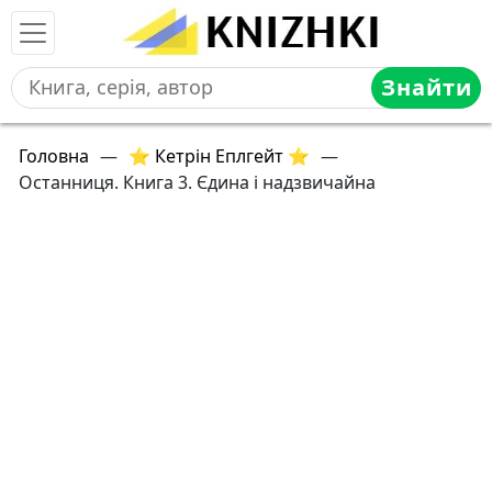
Знайти
Головна
—
⭐ Кетрін Еплгейт ⭐
—
Останниця. Книга 3. Єдина і надзвичайна