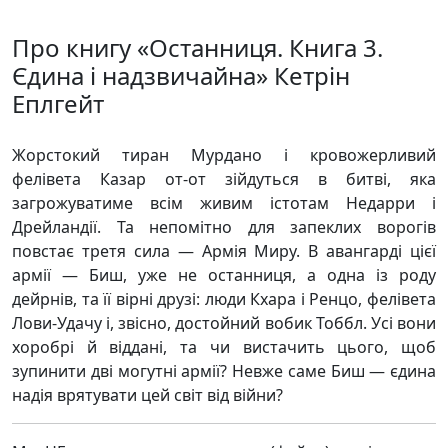
Про книгу «Останниця. Книга 3.
Єдина і надзвичайна» Кетрін
Еплгейт
Жорстокий тиран Мурдано і кровожерливий
фелівета Казар от-от зійдуться в битві, яка
загрожуватиме всім живим істотам Недарри і
Дрейландії. Та непомітно для запеклих ворогів
повстає третя сила — Армія Миру. В авангарді цієї
армії — Биш, уже не останниця, а одна із роду
дейрнів, та її вірні друзі: люди Кхара і Ренцо, фелівета
Лови-Удачу і, звісно, достойний вобик Тоббл. Усі вони
хоробрі й віддані, та чи вистачить цього, щоб
зупинити дві могутні армії? Невже саме Биш — єдина
надія врятувати цей світ від війни?