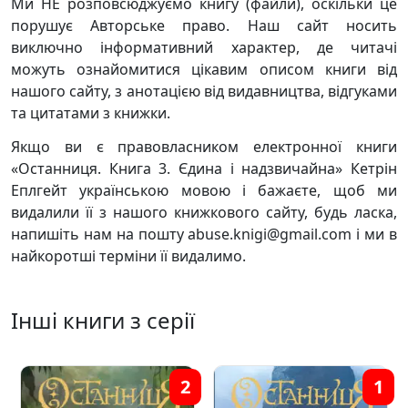
Ми НЕ розповсюджуємо книгу (файли), оскільки це
порушує Авторське право. Наш сайт носить
виключно інформативний характер, де читачі
можуть ознайомитися цікавим описом книги від
нашого сайту, з анотацією від видавництва, відгуками
та цитатами з книжки.
Якщо ви є правовласником електронної книги
«Останниця. Книга 3. Єдина і надзвичайна» Кетрін
Еплгейт українською мовою і бажаєте, щоб ми
видалили її з нашого книжкового сайту, будь ласка,
напишіть нам на пошту abuse.knigi@gmail.com і ми в
найкоротші терміни її видалимо.
Інші книги з серії
2
1