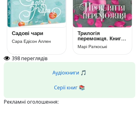
Садові чари
Трилогія
переможця. Книга
Сара Едісон Аллен
1. Прокляття
Марі Раткоські
переможця
398
переглядів
Аудіокниги 🎵
Серії книг 📚
Рекламні оголошення: