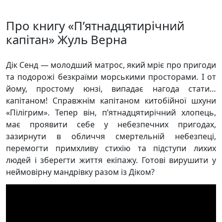
Про книгу «П’ятнадцятирічний
капітан» Жуль Верна
Дік Сенд ― молодший матрос, який мріє про пригоди
та подорожі безкраїми морськими просторами. І от
йому, простому юнзі, випадає нагода стати…
капітаном! Справжнім капітаном китобійної шхуни
«Пілігрим». Тепер він, п’ятнадцятирічний хлопець,
має проявити себе у небезпечних пригодах,
зазирнути в обличчя смертельній небезпеці,
перемогти примхливу стихію та підступи лихих
людей і зберегти життя екіпажу. Готові вирушити у
неймовірну мандрівку разом із Діком?