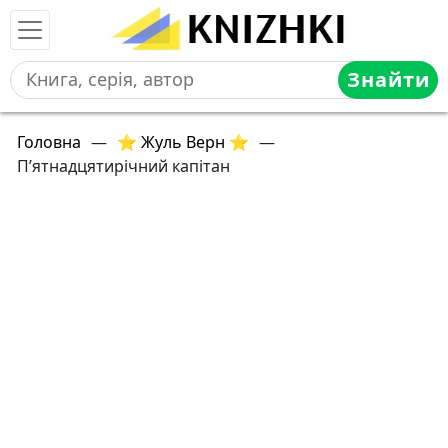
Знайти
Головна
—
⭐ Жуль Верн ⭐
—
П’ятнадцятирічний капітан