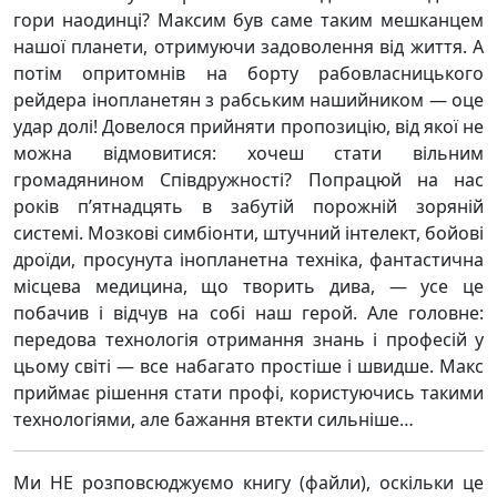
гори наодинці? Максим був саме таким мешканцем
нашої планети, отримуючи задоволення від життя. А
потім опритомнів на борту рабовласницького
рейдера інопланетян з рабським нашийником — оце
удар долі! Довелося прийняти пропозицію, від якої не
можна відмовитися: хочеш стати вільним
громадянином Співдружності? Попрацюй на нас
років п’ятнадцять в забутій порожній зоряній
системі. Мозкові симбіонти, штучний інтелект, бойові
дроїди, просунута інопланетна техніка, фантастична
місцева медицина, що творить дива, — усе це
побачив і відчув на собі наш герой. Але головне:
передова технологія отримання знань і професій у
цьому світі — все набагато простіше і швидше. Макс
приймає рішення стати профі, користуючись такими
технологіями, але бажання втекти сильніше…
Ми НЕ розповсюджуємо книгу (файли), оскільки це