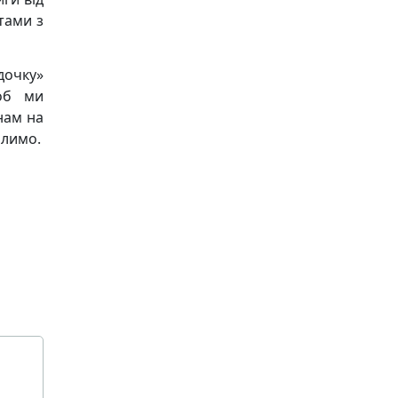
тами з
дочку»
щоб ми
нам на
алимо.