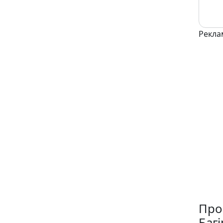
Рекла
Про
Багі