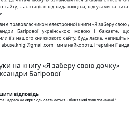
о сайту, з анотацією від видавництва, відгуками та цита
и.
ви є правовласником електронної книги «Я заберу свою 
андри Багірової українською мовою і бажаєте, 
или її з нашого книжкового сайту, будь ласка, напишіть 
 abuse.knigi@gmail.com і ми в найкоротші терміни її вид
уки на книгу «Я заберу свою дочку»
ксандри Багірової
шити відповідь
mail адреса не оприлюднюватиметься.
Обов’язкові поля позначені
*