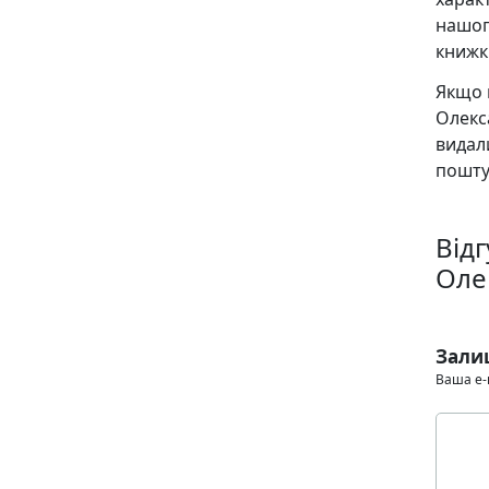
нашог
книжк
Якщо 
Олекс
видал
пошту
Відг
Оле
Зали
Ваша e-