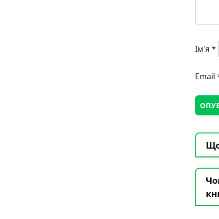
Ім'я
*
Email
Що
Чо
кн