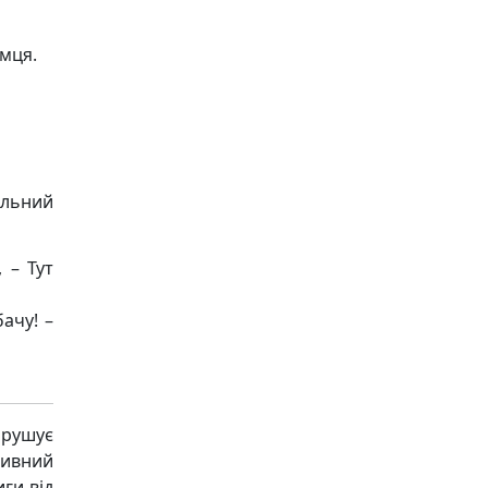
омця.
ольний
 – Тут
ачу! –
рушує
ивний
ги від