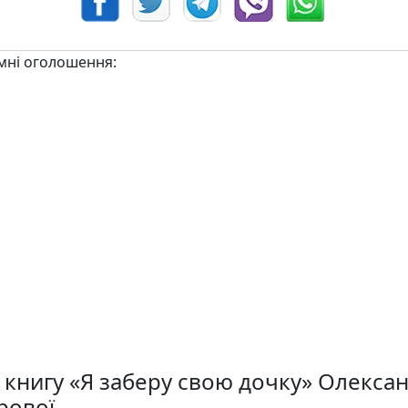
мні оголошення:
 книгу «Я заберу свою дочку» Олекса
рової