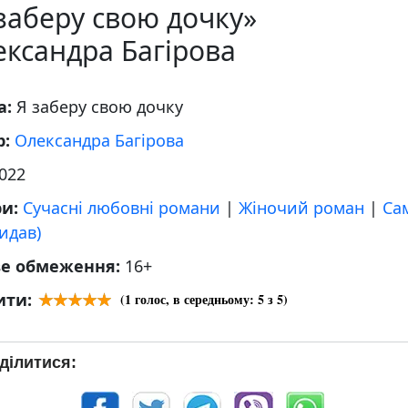
заберу свою дочку»
ксандра Багірова
а:
Я заберу свою дочку
р:
Олександра Багірова
022
ри:
Сучасні любовні романи
|
Жіночий роман
|
Са
идав)
ве обмеження:
16+
ити:
(
1
голос, в середньому:
5
з 5)
ділитися: