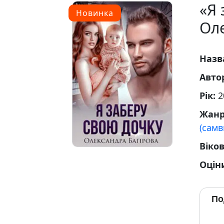
«Я 
Новинка
Оле
Назв
Авто
Рік:
2
Жан
(самв
Віко
Оцін
По