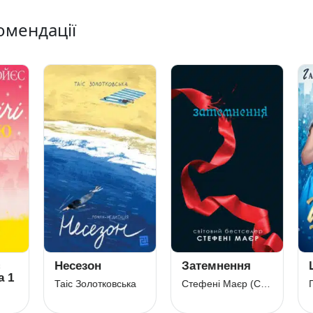
омендації
сезон
Затемнення
Шостий плю
с Золотковська
Стефені Маєр (Стефані Майєр)
Ганна Зюман