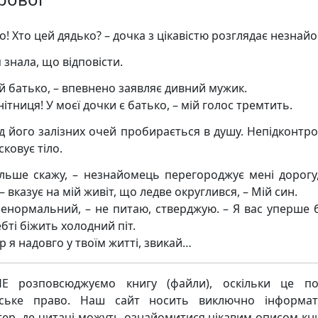
о! Хто цей дядько? – дочка з цікавістю розглядає незнай
 знала, що відповісти.
ій батько, – впевнено заявляє дивний мужик.
нітниця! У моєї дочки є батько, – мій голос тремтить.
д його залізних очей пробирається в душу. Непідконтр
сковує тіло.
ільше скажу, – незнайомець перегороджує мені дорогу,
– вказує на мій живіт, що ледве округлився, – Мій син.
ненормальний, – не питаю, стверджую. – Я вас уперше б
бті біжить холодний піт.
р я надовго у твоїм житті, звикай…
Е розповсюджуємо книгу (файли), оскільки це по
рське право. Наш сайт носить виключно інформат
тер, де читачі можуть ознайомитися цікавим описом кни