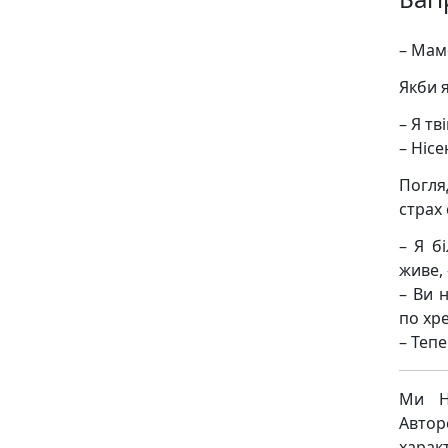
– Мам
Якби я
– Я тв
– Нісе
Погля
страх 
– Я б
живе, 
– Ви 
по хре
– Тепе
Ми Н
Авто
харак