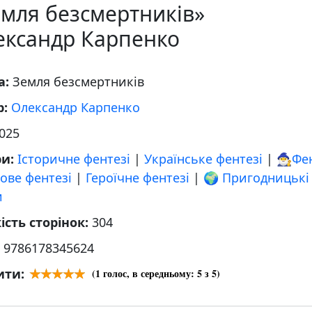
мля безсмертників»
ександр Карпенко
а:
Земля безсмертників
р:
Олександр Карпенко
025
ри:
Історичне фентезі
|
Українське фентезі
|
🧙‍♂️Ф
ове фентезі
|
Героїчне фентезі
|
🌍 Пригодницькі
и
ість сторінок:
304
:
9786178345624
ити:
(
1
голос, в середньому:
5
з 5)