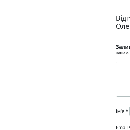
Від
Оле
Зали
Ваша e-
Ім'я
*
Email