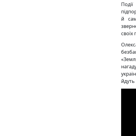
Поді
підпо
й сам
зверн
своїх 
Олек
безба
«Земл
нагад
україн
йдуть 