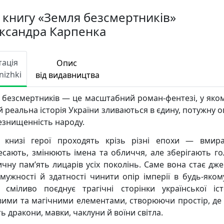
 книгу «Земля безсмертників»
ксандра Карпенка
тація
Опис
nizhki
від видавництва
 безсмертників — це масштабний роман-фентезі, у яком
й реальна історія України зливаються в єдину, потужну 
езнищенність народу.
 книзі герої проходять крізь різні епохи — вмир
есають, змінюють імена та обличчя, але зберігають го
ичну пам’ять лицарів усіх поколінь. Саме вона стає дж
 мужності й здатності чинити опір імперії в будь-якому
 сміливо поєднує трагічні сторінки української іст
вими та магічними елементами, створюючи простір, де
ь дракони, мавки, чаклуни й воїни світла.