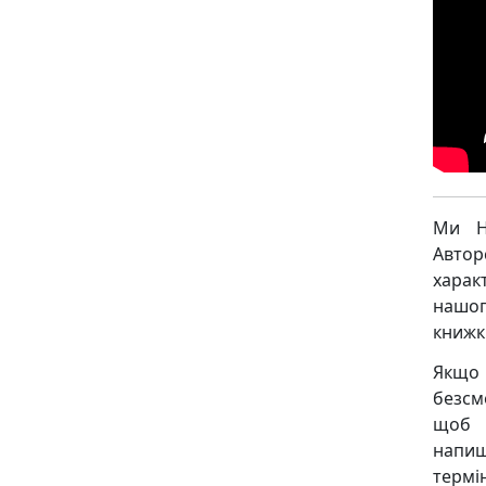
Ми Н
Авто
харак
нашог
книжк
Якщо
безсм
щоб м
напиш
термін