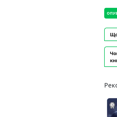
Що
Чо
кн
Рек