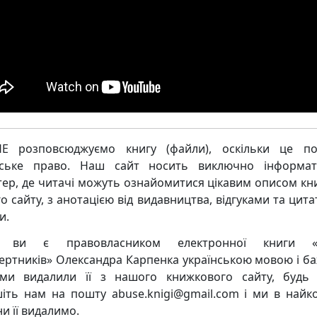
Е розповсюджуємо книгу (файли), оскільки це по
рське право. Наш сайт носить виключно інформат
тер, де читачі можуть ознайомитися цікавим описом кни
о сайту, з анотацією від видавництва, відгуками та цита
и.
 ви є правовласником електронної книги «
ертників» Олександра Карпенка українською мовою і ба
и видалили її з нашого книжкового сайту, будь 
іть нам на пошту abuse.knigi@gmail.com і ми в найк
и її видалимо.