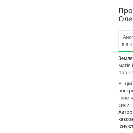
Про
Оле
Ано
від K
Земля
магія 
про н
У цій
воскр
генет
сили,
Автор
казко
існуют