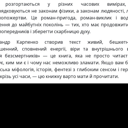
ї розгортаються у різних часових вимірах
рядковуються не законам фізики, а законам людяності, 
опожертви. Це роман-пригода, роман-виклик і во
ення до майбутніх поколінь — тих, хто має продовжит
попередників і зберегти скарбницю духу.
сандр Карпенко створив текст живий, бешкет
шенний, сповнений енергії, віри та внутрішнього 
я безсмертників» — це книга, яка не просто читаєт
ує, ким ми є і чому нас неможливо зламати. Якщо вам б
ська міфологія, історія, фентезі з глибоким сенсом і ге
крізь усі часи, — цю книжку варто мати й прочитати.