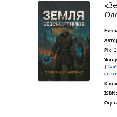
«Зе
Ол
Назв
Авто
Рік:
2
Жан
|
Бой
книг
Кільк
ISBN
Оцін