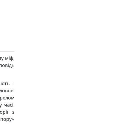
у міф,
оповідь
ають і
ловне:
ерелом
 часі.
орії з
 поруч