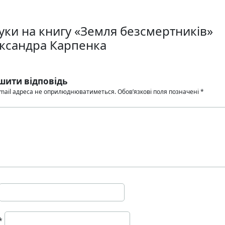
гуки на книгу «Земля безсмертників»
ксандра Карпенка
шити відповідь
mail адреса не оприлюднюватиметься.
Обов’язкові поля позначені
*
*