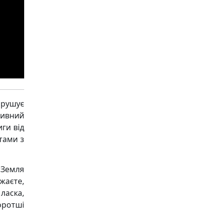
рушує
ивний
ги від
тами з
Земля
жаєте,
ласка,
оротші